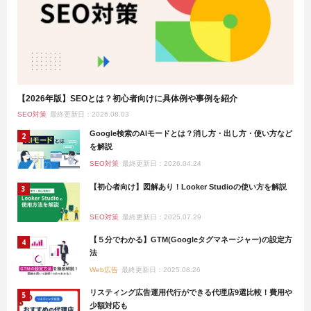
【2026年版】SEOとは？初心者向けに具体例や事例を紹介
SEO対策
最終更新日：2026.08.03
Google検索のAIモードとは？消し方・出し方・使い方など
を解説
SEO対策
最終更新日：2026.04.24
【初心者向け】図解あり！Looker Studioの使い方を解説
SEO対策
最終更新日：2025.07.29
【５分でわかる】GTM(Googleタグマネージャー)の設定方
法
Web広告
最終更新日：2025.08.26
リスティング広告運用代行ができる代理店9選比較！費用や
少額対応も