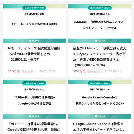
AIモード、インドでも試験運用開始
話題のLLMs.txt、「現状は誰も読ん
– 先週のSEO最新情報まとめ
でいない」ジョンミューラー氏が言
（2025/06/21～06/27)
及 – 先週のSEO最新情報まとめ
（2025/06/14～06/20)
SEO対策
最終更新日：2025.07.29
SEO対策
最終更新日：2025.07.29
「AIモード」は将来の標準機能へ。
Google Search Consoleは検索ク
Google CEOが今後を示唆 – 先週の
エリの半分をレポートできていない