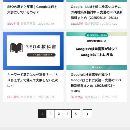
SEOの歴史と変遷｜Googleは何を
Google、LLMを軸に検索システム
大切にしているのか？
の再構築を検討中 – 先週のSEO最新
情報まとめ（2025/05/10～05/16)
SEO対策
最終更新日：2025.07.29
SEO対策
最終更新日：2025.07.29
キーワード選定はなぜ重要？～「と
Googleの検索需要が減少？
りあえず」で選んで失敗しないため
Googleはこれに反論 – 先週のSEO
に～
最新情報まとめ（2025/05/03～
05/09)
SEO対策
最終更新日：2025.07.29
SEO対策
最終更新日：2025.07.29
1
2
3
4
5