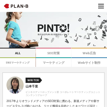
株式会社PLAN-Bの情報発信メディア
ALL
SEO対策
Web広告
マーケティング
Webサイト制作
SNSマーケティング
WRITER
山本千里
ビジネスディベロップメント部 コーポレートマーケティングユニット
コンテンツグループ
2017年よりオウンドメディアのSEO対策
に携わる。新規メディアや新サ
ービス立ち上げ時における、リード獲得を目的としたキーワード設計・