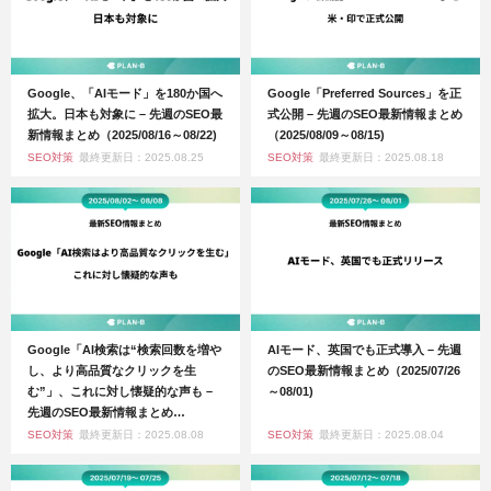
Google、「AIモード」を180か国へ
Google「Preferred Sources」を正
拡大。日本も対象に – 先週のSEO最
式公開 – 先週のSEO最新情報まとめ
新情報まとめ（2025/08/16～08/22)
（2025/08/09～08/15)
SEO対策
最終更新日：2025.08.25
SEO対策
最終更新日：2025.08.18
Google「AI検索は“検索回数を増や
AIモード、英国でも正式導入 – 先週
し、より高品質なクリックを生
のSEO最新情報まとめ（2025/07/26
む”」、これに対し懐疑的な声も –
～08/01)
先週のSEO最新情報まとめ
（2025/08/02～08/08)
SEO対策
最終更新日：2025.08.08
SEO対策
最終更新日：2025.08.04