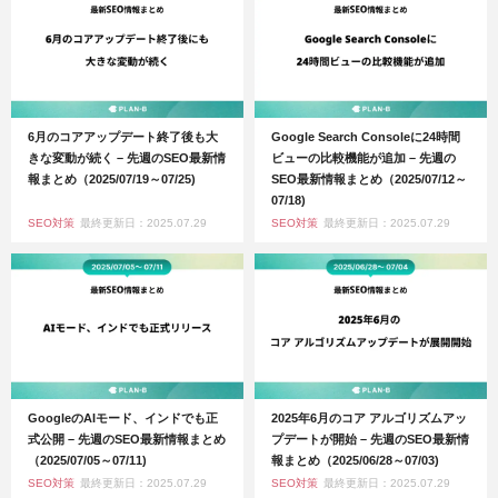
6⽉のコアアップデート終了後も大
Google Search Consoleに24時間
きな変動が続く – 先週のSEO最新情
ビューの比較機能が追加 – 先週の
報まとめ（2025/07/19～07/25)
SEO最新情報まとめ（2025/07/12～
07/18)
SEO対策
最終更新日：2025.07.29
SEO対策
最終更新日：2025.07.29
GoogleのAIモード、インドでも正
2025年6月のコア アルゴリズムアッ
式公開 – 先週のSEO最新情報まとめ
プデートが開始 – 先週のSEO最新情
（2025/07/05～07/11)
報まとめ（2025/06/28～07/03)
SEO対策
最終更新日：2025.07.29
SEO対策
最終更新日：2025.07.29