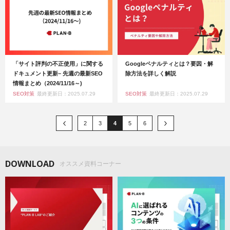
「サイト評判の不正使用」に関する
Googleペナルティとは？要因・解
ドキュメント更新– 先週の最新SEO
除方法を詳しく解説
情報まとめ（2024/11/16～)
SEO対策
最終更新日：2025.07.29
SEO対策
最終更新日：2025.07.29
2
3
4
5
6
DOWNLOAD
オススメ資料コーナー