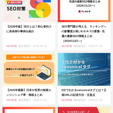
【2026年版】SEOとは？初心者向け
SEO専門家が考える、ランキングへ
に具体例や事例を紹介
の影響度が高いE-E-A-Tの要素– 先
週の最新SEO情報まとめ
（2024/11/23～)
SEO対策
最終更新日：2026.08.03
SEO対策
最終更新日：2025.07.29
【2025年最新】日本や世界の検索エ
5分でわかるcanonicalタグとは？正
ンジンシェア率・推移まとめ
規URLの記述方法・注意点
SEO対策
最終更新日：2025.07.29
SEO対策
最終更新日：2025.07.29