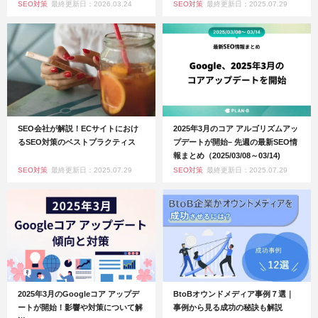
SEO対策
最終更新日：2026.03.24
SEO対策
最終更新日：2025.07.29
SEO会社が解説！ECサイトにおけ
2025年3月のコア アルゴリズムアッ
るSEO対策のベストプラクティス
プデートが開始– 先週の最新SEO情
報まとめ（2025/03/08～03/14)
SEO対策
最終更新日：2025.07.29
SEO対策
最終更新日：2025.07.29
2025年3月のGoogleコア アップデ
BtoBオウンドメディア事例７選｜
ートが開始！影響や対策について解
事例から見る成功の秘訣も解説