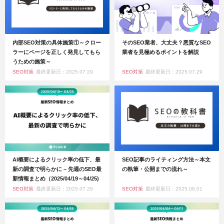
内部SEO対策の具体施策①～クロー
そのSEO業者、大丈夫？悪質なSEO
ラーにページを正しく発見してもら
業者を見極めるポイントを解説
うための施策～
SEO対策
最終更新日：2025.07.29
SEO対策
最終更新日：2025.07.29
AI概要によるクリック率の低下、最
SEO記事のライティング方法～本文
新の調査で明らかに – 先週のSEO最
の執筆・公開までの流れ～
新情報まとめ（2025/04/19～04/25)
SEO対策
最終更新日：2025.07.29
SEO対策
最終更新日：2025.08.01