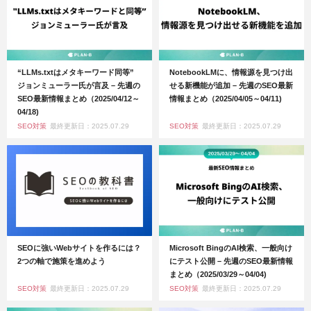
“LLMs.txtはメタキーワード同等”
NotebookLMに、情報源を見つけ出
ジョンミューラー氏が言及 – 先週の
せる新機能が追加 – 先週のSEO最新
SEO最新情報まとめ（2025/04/12～
情報まとめ（2025/04/05～04/11)
04/18)
SEO対策
最終更新日：2025.07.29
SEO対策
最終更新日：2025.07.29
SEOに強いWebサイトを作るには？
Microsoft BingのAI検索、一般向け
2つの軸で施策を進めよう
にテスト公開 – 先週のSEO最新情報
まとめ（2025/03/29～04/04)
SEO対策
最終更新日：2025.07.29
SEO対策
最終更新日：2025.07.29