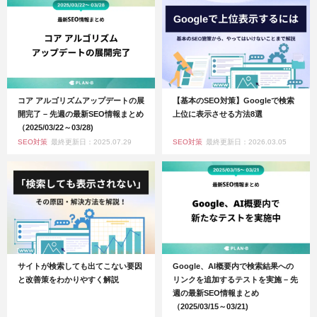
コア アルゴリズムアップデートの展
【基本のSEO対策】Googleで検索
開完了 – 先週の最新SEO情報まとめ
上位に表示させる方法8選
（2025/03/22～03/28)
SEO対策
最終更新日：2025.07.29
SEO対策
最終更新日：2026.03.05
サイトが検索しても出てこない要因
Google、AI概要内で検索結果への
と改善策をわかりやすく解説
リンクを追加するテストを実施 – 先
週の最新SEO情報まとめ
（2025/03/15～03/21)