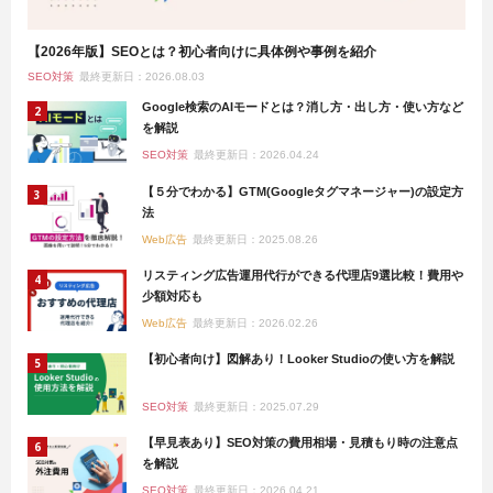
【2026年版】SEOとは？初心者向けに具体例や事例を紹介
SEO対策
最終更新日：2026.08.03
Google検索のAIモードとは？消し方・出し方・使い方など
を解説
SEO対策
最終更新日：2026.04.24
【５分でわかる】GTM(Googleタグマネージャー)の設定方
法
Web広告
最終更新日：2025.08.26
リスティング広告運用代行ができる代理店9選比較！費用や
少額対応も
Web広告
最終更新日：2026.02.26
【初心者向け】図解あり！Looker Studioの使い方を解説
SEO対策
最終更新日：2025.07.29
【早見表あり】SEO対策の費用相場・見積もり時の注意点
を解説
SEO対策
最終更新日：2026.04.21