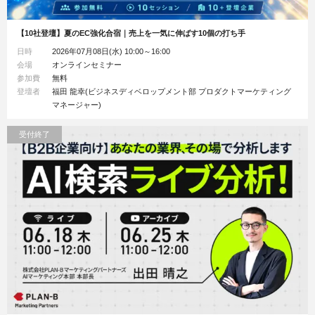
【10社登壇】夏のEC強化合宿｜売上を一気に伸ばす10個の打ち手
日時
2026年07月08日(水) 10:00～16:00
会場
オンラインセミナー
参加費
無料
登壇者
福田 龍幸(ビジネスディベロップメント部 プロダクトマーケティング
マネージャー)
受付終了