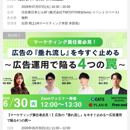
日時
2026年07月07日(火) 18:30～20:00
会場
渋谷東日本ビル6F (株式会社TWOSTONE&Sons) イベントスペース)
参加費
無料
登壇者
出田 晴之(AIマーケティング本部 本部長)
受付終了
【マーケティング責任者必見！】広告の『垂れ流し』を今すぐ止める〜広告運用
で陥る4つの罠〜
日時
2026年06月30日(火) 11:00～12:00