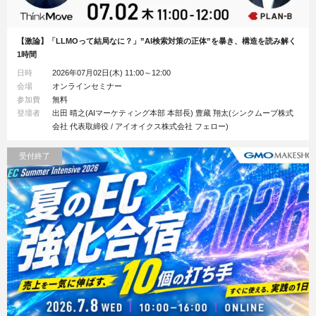
【激論】「LLMOって結局なに？」”AI検索対策の正体”を暴き、構造を読み解く
1時間
日時
2026年07月02日(木) 11:00～12:00
会場
オンラインセミナー
参加費
無料
登壇者
出田 晴之(AIマーケティング本部 本部長) 豊藏 翔太(シンクムーブ株式
会社 代表取締役 / アイオイクス株式会社 フェロー)
受付終了