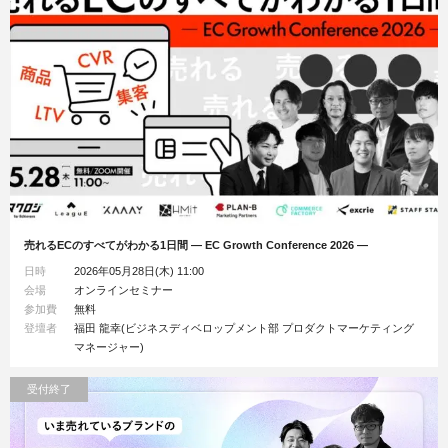
売れるECのすべてがわかる1日間 ― EC Growth Conference 2026 ―
日時
2026年05月28日(木) 11:00
会場
オンラインセミナー
参加費
無料
登壇者
福田 龍幸(ビジネスディベロップメント部 プロダクトマーケティング
マネージャー)
受付終了