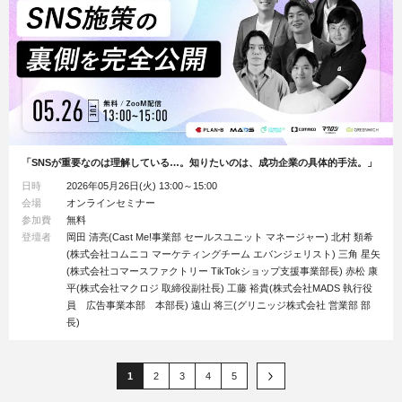
「SNSが重要なのは理解している…。知りたいのは、成功企業の具体的手法。」
日時
2026年05月26日(火) 13:00～15:00
会場
オンラインセミナー
参加費
無料
登壇者
岡田 清亮(Cast Me!事業部 セールスユニット マネージャー) 北村 類希
(株式会社コムニコ マーケティングチーム エバンジェリスト) 三角 星矢
(株式会社コマースファクトリー TikTokショップ支援事業部長) 赤松 康
平(株式会社マクロジ 取締役副社長) 工藤 裕貴(株式会社MADS 執行役
員 広告事業本部 本部長) 遠山 将三(グリニッジ株式会社 営業部 部
長)
1
2
3
4
5