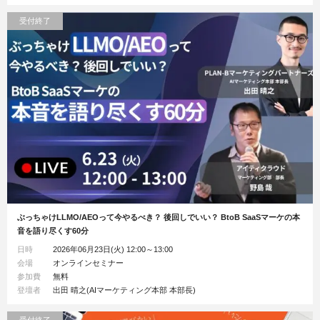
受付終了
ぶっちゃけLLMO/AEOって今やるべき？ 後回しでいい？ BtoB SaaSマーケの本
音を語り尽くす60分
日時
2026年06月23日(火) 12:00～13:00
会場
オンラインセミナー
参加費
無料
登壇者
出田 晴之(AIマーケティング本部 本部長)
受付終了