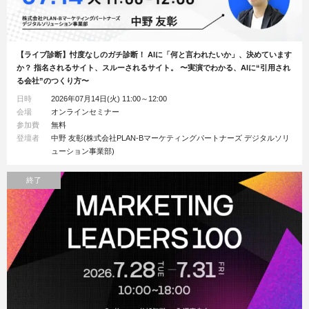
【ライブ診断】忖度なしのガチ診断！ AIに「何と言われたいか」、決めています
か？ 指名されるサイト、スルーされるサイト。 〜実演でわかる、AIに“引用され
る会社”のつくり方〜
日時
2026年07月14日(火) 11:00～12:00
会場
オンラインセミナー
参加費
無料
登壇者
中野 友彰(株式会社PLAN-Bマーケティングパートナーズ デジタルソリ
ューション事業部)
終了