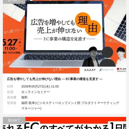
広告を増やしても売上が伸びない理由 ― EC事業の構造を見直す ―
日時
2026年05月27日(水) 11:00
会場
オンラインセミナー
参加費
無料
登壇者
福田 龍幸(ビジネスディベロップメント部 プロダクトマーケティング
マネージャー)
受付終了