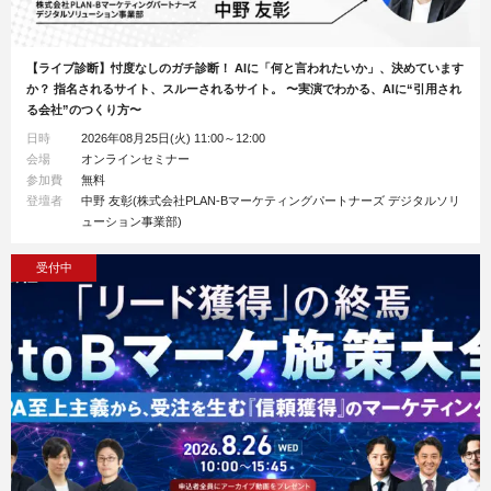
【ライブ診断】忖度なしのガチ診断！ AIに「何と言われたいか」、決めています
か？ 指名されるサイト、スルーされるサイト。 〜実演でわかる、AIに“引用され
る会社”のつくり方〜
日時
2026年08月25日(火) 11:00～12:00
会場
オンラインセミナー
参加費
無料
登壇者
中野 友彰(株式会社PLAN-Bマーケティングパートナーズ デジタルソリ
ューション事業部)
受付中