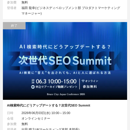
参加費
無料
登壇者
福田 龍幸(ビジネスディベロップメント部 プロダクトマーケティング
マネージャー)
終了
AI検索時代にどうアップデートする？次世代SEO Summit
日時
2026年06月03日(水) 10:00～15:00
会場
オンラインセミナー
参加費
無料
登壇者
出田 晴之(AIマーケティング本部 本部長)