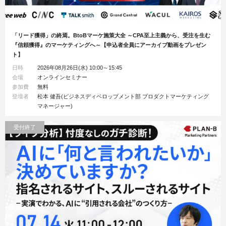
「リード獲得」の終焉。BtoBマーケ施策大全 ～CPA至上主義から、受注を生む
『信頼獲得』のマーケティングへ～【申込者全員にアーカイブ動画をプレゼン
ト】
日時
2026年08月26日(水) 10:00～15:45
会場
オンラインセミナー
参加費
無料
登壇者
松本 健吾(ビジネスディベロップメント部 プロダクトマーケティング
マネージャー)
受付終了