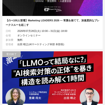
【のべ100人登壇】Marketing LEADERS 2026 ― 常識を捨てて、加速度的なブレ
ークスルーを起こす
日時
2026年07月28日(火) 10:00～31日(金) 18:00
会場
オンラインセミナー
参加費
無料
登壇者
出田 晴之(AIマーケティング本部 本部長)
受付終了