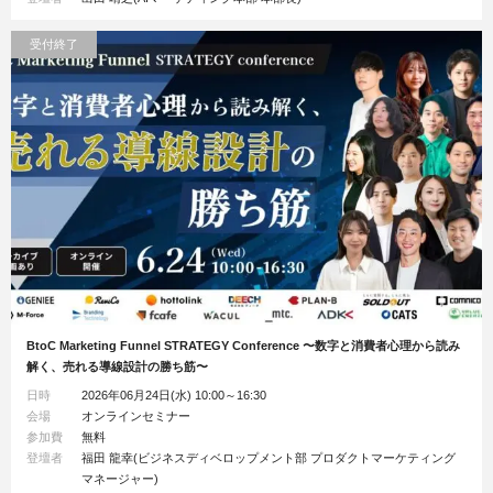
受付終了
BtoC Marketing Funnel STRATEGY Conference 〜数字と消費者心理から読み
解く、売れる導線設計の勝ち筋〜
日時
2026年06月24日(水) 10:00～16:30
会場
オンラインセミナー
参加費
無料
登壇者
福田 龍幸(ビジネスディベロップメント部 プロダクトマーケティング
マネージャー)