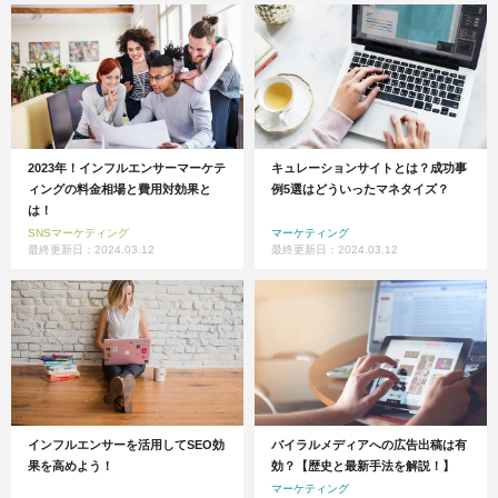
2023年！インフルエンサーマーケテ
キュレーションサイトとは？成功事
ィングの料金相場と費用対効果と
例5選はどういったマネタイズ？
は！
SNSマーケティング
マーケティング
最終更新日：2024.03.12
最終更新日：2024.03.12
インフルエンサーを活用してSEO効
バイラルメディアへの広告出稿は有
果を高めよう！
効？【歴史と最新手法を解説！】
マーケティング