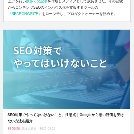
上げを行い
数多くの記事
を作成しメディアとして成長させた。その経験
からコンテンツSEOのインハウス化を支援するツールの
「
SEARCHWRITE
」をローンチし、プロダクトオーナーを務める。
SEO対策でやってはいけないこと、注意点｜Googleから悪い評価を受け
ない方法を紹介
SEO対策
最終更新日：2025.08.26