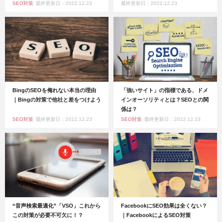
SEO対策
最終更新日：2022.12.23
最終更新日：2022.12.23
BingのSEOを侮れない本当の理由
「強いサイト」の指標である、ドメ
｜Bingの対策で他社と差をつけよう
インオーソリティとは？SEOとの関
係は？
SEO対策
最終更新日：2022.12.23
SEO対策
最終更新日：2022.12.23
“音声検索最適化”「VSO」これから
FacebookにSEO効果は全くない？
この対策が必要不可欠に！？
｜FacebookによるSEO対策