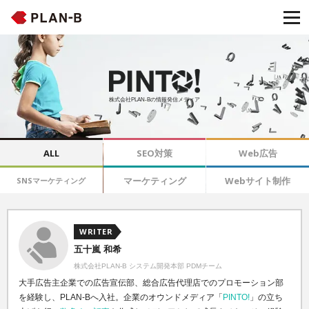
株式会社PLAN-Bの情報発信メディア
ALL
SEO対策
Web広告
マーケティング
Webサイト制作
SNSマーケティング
WRITER
五十嵐 和希
株式会社PLAN-B システム開発本部 PDMチーム
大手広告主企業での広告宣伝部、総合広告代理店でのプロモーション部
を経験し、PLAN-Bへ入社。企業のオウンドメディア「
PINTO!
」の立ち