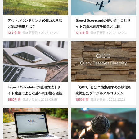
アウトバウンドリンク(OBL)の意味
Speed Scorecardの使い方｜自社サ
とSEO効果とは？
イトの表示速度を競合と比較
SEO対策
最終更新日：2022.12.23
SEO対策
最終更新日：2022.12.23
Impact Calculatorの使用方法｜サ
「QDD」とは？検索結果の多様性を
イト速度による収益への影響を確認
意識したグーグルアルゴリズム
SEO対策
最終更新日：2024.05.07
SEO対策
最終更新日：2022.12.23