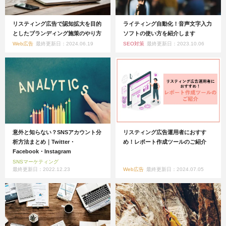
リスティング広告で認知拡大を目的
ライティング自動化！音声文字入力
としたブランディング施策のやり方
ソフトの使い方を紹介します
Web広告
最終更新日：2024.06.19
SEO対策
最終更新日：2023.10.06
意外と知らない？SNSアカウント分
リスティング広告運用者におすす
析方法まとめ｜Twitter・
め！レポート作成ツールのご紹介
Facebook・Instagram
SNSマーケティング
最終更新日：2022.12.23
Web広告
最終更新日：2024.07.05