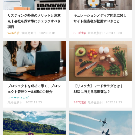
リスティング外注のメリットと注意
キュレーションメディア問題に関し
点｜会社を探す際にチェックすべき
サイト担当者が把握すべきこと
項目
Web広告
最終更新日：2023.06.01
SEO対策
最終更新日：2023.10.30
プロジェクトを成功に導く、プロジ
【リスク大】ワードサラダとは｜
ェクト管理ツール6選のご紹介
SEOに与える悪影響は？
マーケティング
最終更新日：2022.12.23
SEO対策
最終更新日：2022.12.23