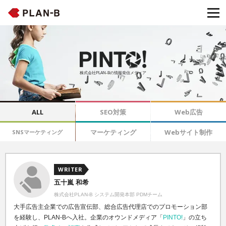
株式会社PLAN-Bの情報発信メディア
ALL
SEO対策
Web広告
マーケティング
Webサイト制作
SNSマーケティング
WRITER
五十嵐 和希
株式会社PLAN-B システム開発本部 PDMチーム
大手広告主企業での広告宣伝部、総合広告代理店でのプロモーション部
を経験し、PLAN-Bへ入社。企業のオウンドメディア「
PINTO!
」の立ち