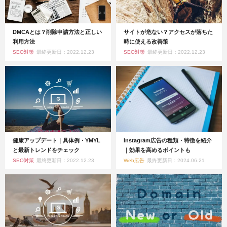
DMCAとは？削除申請方法と正しい
サイトが危ない？アクセスが落ちた
利用方法
時に使える改善策
SEO対策
最終更新日：2022.12.23
SEO対策
最終更新日：2022.12.23
健康アップデート｜具体例・YMYL
Instagram広告の種類・特徴を紹介
と最新トレンドをチェック
｜効果を高めるポイントも
SEO対策
最終更新日：2022.12.23
Web広告
最終更新日：2024.06.21