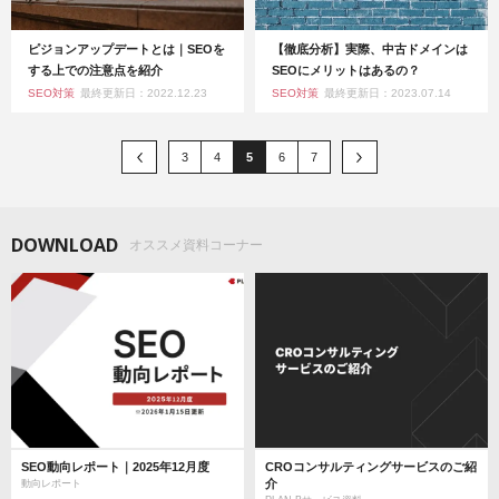
ピジョンアップデートとは｜SEOを
【徹底分析】実際、中古ドメインは
する上での注意点を紹介
SEOにメリットはあるの？
SEO対策
最終更新日：2022.12.23
SEO対策
最終更新日：2023.07.14
3
4
5
6
7
DOWNLOAD
オススメ資料コーナー
SEO動向レポート｜2025年12月度
CROコンサルティングサービスのご紹
介
動向レポート