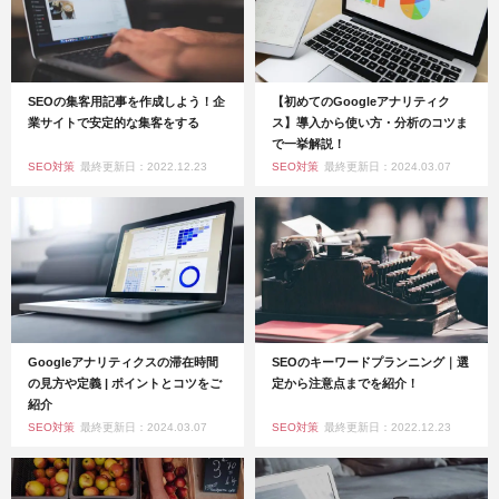
SEOの集客用記事を作成しよう！企
【初めてのGoogleアナリティク
業サイトで安定的な集客をする
ス】導入から使い方・分析のコツま
で一挙解説！
SEO対策
最終更新日：2022.12.23
SEO対策
最終更新日：2024.03.07
Googleアナリティクスの滞在時間
SEOのキーワードプランニング｜選
の見方や定義 | ポイントとコツをご
定から注意点までを紹介！
紹介
SEO対策
最終更新日：2024.03.07
SEO対策
最終更新日：2022.12.23