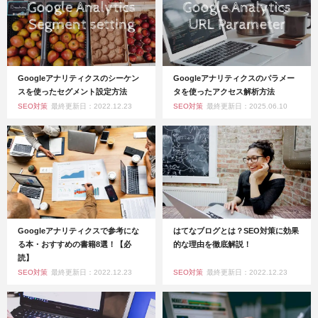
Googleアナリティクスのシーケン
Googleアナリティクスのパラメー
スを使ったセグメント設定方法
タを使ったアクセス解析方法
SEO対策
最終更新日：2022.12.23
SEO対策
最終更新日：2025.06.10
Googleアナリティクスで参考にな
はてなブログとは？SEO対策に効果
る本・おすすめの書籍8選！【必
的な理由を徹底解説！
読】
SEO対策
最終更新日：2022.12.23
SEO対策
最終更新日：2022.12.23