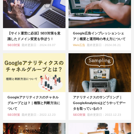
【サイト運営に必須】SEO対策を意
Google広告インプレッションシェ
識したドメイン変更を学ぼう！
ア｜概要と運用時の考え方について
SEO対策
最終更新日：2024.03.07
Web広告
最終更新日：2024.06.21
Googleアナリティクスのチャネル
アナリティクスのサンプリング｜
グループとは？｜種類と判断方法に
GoogleAnalyticsはどうやってデー
ついて
タを取っているの？
SEO対策
最終更新日：2022.12.23
SEO対策
最終更新日：2022.12.23