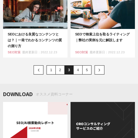
SEOにおける良質なコンテンツと
SEOで検索上位を取るライティング
は？｜一発でわかるコンテンツの質
｜弊社の実例を元に解説します
の測り方
SEO対策
最終更新日：2022.12.23
SEO対策
最終更新日：2022.12.23
1
2
3
4
5
DOWNLOAD
オススメ資料コーナー