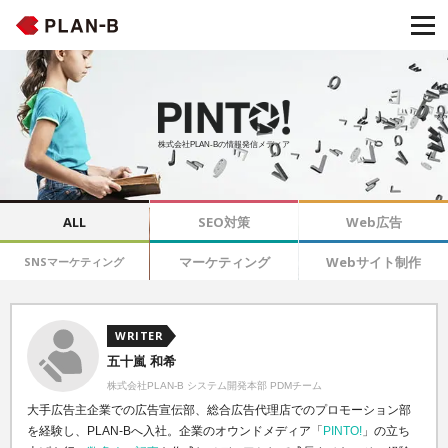
株式会社PLAN-Bの情報発信メディア
ALL
SEO対策
Web広告
マーケティング
Webサイト制作
SNSマーケティング
WRITER
五十嵐 和希
株式会社PLAN-B システム開発本部 PDMチーム
大手広告主企業での広告宣伝部、総合広告代理店でのプロモーション部
を経験し、PLAN-Bへ入社。企業のオウンドメディア「
PINTO!
」の立ち