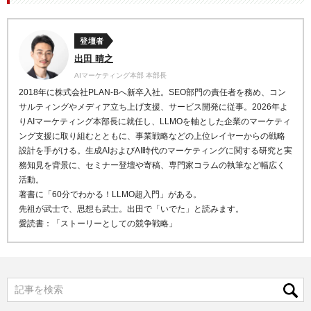
登壇者
出田 晴之
AIマーケティング本部 本部長
2018年に株式会社PLAN-Bへ新卒入社。SEO部門の責任者を務め、コン
サルティングやメディア立ち上げ支援、サービス開発に従事。2026年よ
りAIマーケティング本部長に就任し、LLMOを軸とした企業のマーケティ
ング支援に取り組むとともに、事業戦略などの上位レイヤーからの戦略
設計を手がける。生成AIおよびAI時代のマーケティングに関する研究と実
務知見を背景に、セミナー登壇や寄稿、専門家コラムの執筆など幅広く
活動。
著書に「60分でわかる！LLMO超入門」がある。
先祖が武士で、思想も武士。出田で「いでた」と読みます。
愛読書：「ストーリーとしての競争戦略」