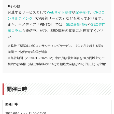
■その他
関連するサービスとして
Webサイト制作
や
記事制作
、
CROコ
ンサルティング
（CV改善サービス）なども承っております。
また、当メディア「PINTO!」では、
SEO最新情報
や
SEO専門
家コラム
も発信中。ぜひ、SEO情報の収集にお役立てくださ
い。
※弊社「SEO/LLMOコンサルティングサービス」を1ヶ月を超える契約
期間でご契約のお客様が対象
※集計期間（2025/01～2025/12）中に月額最大金額を20万円以上でご
契約のお客様（当社お客様の87%は月額最大金額が20万円以上）が対象
開催日時
開催日時
2026/6/16（火）11:00~12:00