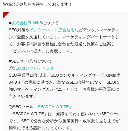
皆様のご参加をお待ちしております！
■
株式会社PLAN-B
について
SEO対策や
インターネット広告運用
などデジタルマーケティ
ング全般を支援しています。マーケティングパートナーとし
て、お客様の課題や目標に合わせた最適な施策をご提案し、
「ビジネスの拡大」に貢献します。
■SEOサービスについて
①
SEOコンサルティング
SEO事業歴19年以上、SEOコンサルティングサービス継続率
※
94.9％
の実績に基づき、単なるSEO会社ではなく、SEOに
強いマーケティングカンパニーとして、お客様の事業貢献に
向き合います。
②SEOツール「
SEARCH WRITE
」
「SEARCH WRITE」は、知識を問わず使いやすいSEOツール
です。SEOで必要な分析から施策実行・成果振り返りまでが
簡単に行える設計になっています。