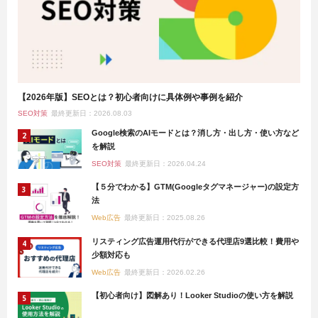
【2026年版】SEOとは？初心者向けに具体例や事例を紹介
SEO対策
最終更新日：2026.08.03
Google検索のAIモードとは？消し方・出し方・使い方など
を解説
SEO対策
最終更新日：2026.04.24
【５分でわかる】GTM(Googleタグマネージャー)の設定方
法
Web広告
最終更新日：2025.08.26
リスティング広告運用代行ができる代理店9選比較！費用や
少額対応も
Web広告
最終更新日：2026.02.26
【初心者向け】図解あり！Looker Studioの使い方を解説