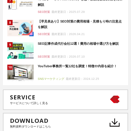
解説
SEO対策
最終更新日：2025.07.29
【早見表あり】SEO対策の費用相場・見積もり時の注意点
を解説
SEO対策
最終更新日：2026.04.21
SEO記事作成代行会社12選！費用の相場や選び方を解説
SEO対策
最終更新日：2026.07.10
YouTuber事務所一覧12社を調査！特徴や内容を紹介！
SNSマーケティング
最終更新日：2024.12.25
SERVICE
サービスについて詳しく見る
DOWNLOAD
無料資料ダウンロードはこちら