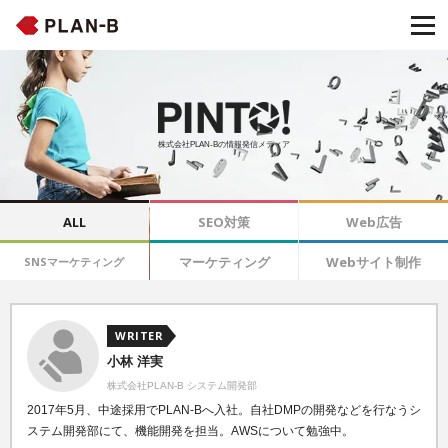
株式会社PLAN-Bの情報発信メディア
ALL
SEO対策
Web広告
マーケティング
Webサイト制作
SNSマーケティング
WRITER
小林 洋実
株式会社PLAN-B システム開発部
2017年5月、中途採用でPLAN-Bへ入社。自社DMPの開発などを行なうシ
ステム開発部にて、機能開発を担当。AWSについて勉強中。