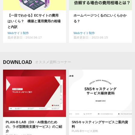
【一目でわかる】ECサイトの費用
ホームページつくるのにいくらかか
はいくら？ 構築と運用費用の相場
る？
と内訳
Webサイト制作
Webサイト制作
最終更新日：2024.06.17
最終更新日：2023.09.15
DOWNLOAD
オススメ資料コーナー
PLAN-B LAB（DX・AI推進のため
SNSキャスティングサービスご案内資
の、ラボ型開発支援サービス）のご紹
料
介
PLAN-Bサービス資料