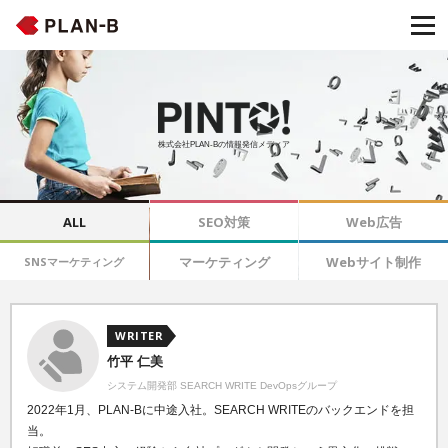
株式会社PLAN-Bの情報発信メディア
ALL
SEO対策
Web広告
マーケティング
Webサイト制作
SNSマーケティング
WRITER
竹平 仁美
システム開発部 SEARCH WRITE DevOpsグループ
2022年1月、PLAN-Bに中途入社。SEARCH WRITEのバックエンドを担
当。