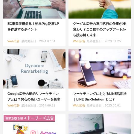
EC事業者様必見！効果的な記事LP
グーグル広告の運用代行の仕事が様
を作成するポイント
変わり？ここ数年のアップデートか
ら読み解く未来
Web広告
最終更新日：2024.07.04
Web広告
最終更新日：2023.01.25
Google広告の動的リマーケティン
マーケティングにおけるLINE活用法
グとは？関心の高いユーザーを集客
｜LINE Bis-Solution とは？
Web広告
最終更新日：2024.06.21
Web広告
最終更新日：2025.05.01