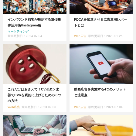
インバウンド顧客が殺到するSNS集
PDCAを加速させる広告運用レポー
客活用術/Instagram編
トとは
マーケティング
最終更新日：2024.07.04
Web広告
最終更新日：2023.01.25
これだけはおさえて！CVボタン改
動画広告を実施する4つのメリット
善でCVRを劇的に上げるための３つ
と注意点
の方法
Web広告
最終更新日：2023.09.06
Web広告
最終更新日：2024.07.04