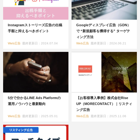
Instagramストーリーズ広告の出稿
Googleディスプレイ広告（GDN）
手順と抑えるべきポイント
で “新規顧客を獲得する” ターゲテ
ィング方法
Web広告
最終更新日：2024.07.04
Web広告
最終更新日：2024.06.21
5分で分かるLINE Ads Platformの
【お客様導入事例】株式会社Rise
運用ノウハウと最新動向
UP（MORECONTACT）｜リスティ
ング広告
Web広告
最終更新日：2025.05.01
Web広告
最終更新日：2025.11.06