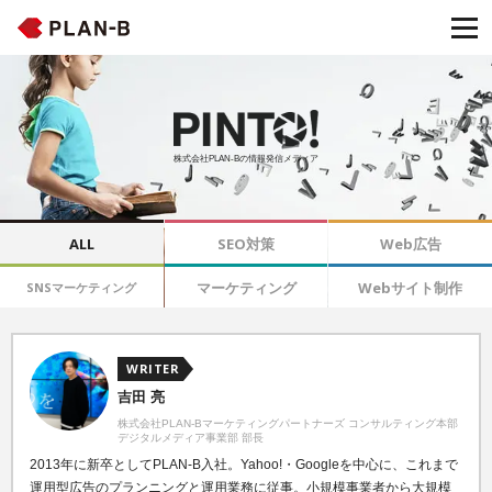
株式会社PLAN-Bの情報発信メディア
ALL
SEO対策
Web広告
マーケティング
Webサイト制作
SNSマーケティング
WRITER
吉田 亮
株式会社PLAN-Bマーケティングパートナーズ コンサルティング本部
デジタルメディア事業部 部長
2013年に新卒としてPLAN-B入社。Yahoo!・Googleを中心に、これまで
運用型広告のプランニングと運用業務に従事。小規模事業者から大規模