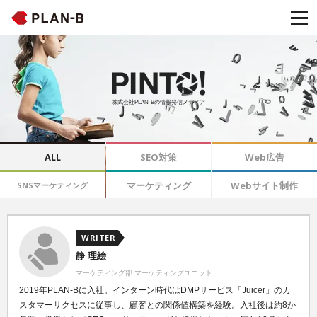
株式会社PLAN-Bの情報発信メディア
ALL
SEO対策
Web広告
マーケティング
Webサイト制作
SNSマーケティング
WRITER
静 理絵
マーケティング部 マーケティングユニット
2019年PLAN-Bに入社。インターン時代はDMPサービス「
Juicer」のカ
スタマーサクセスに従事し、顧客との関係値構築を経験。
入社後は約8か