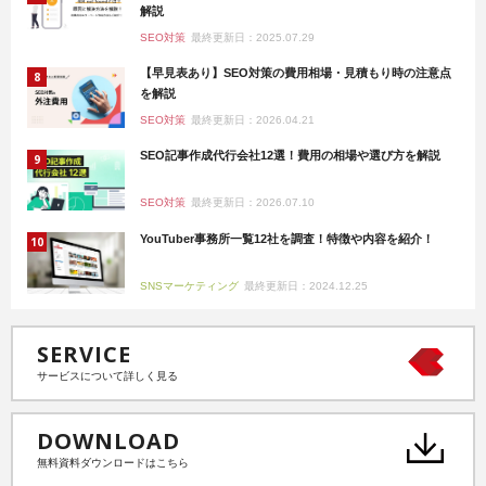
解説
SEO対策
最終更新日：2025.07.29
【早見表あり】SEO対策の費用相場・見積もり時の注意点
を解説
SEO対策
最終更新日：2026.04.21
SEO記事作成代行会社12選！費用の相場や選び方を解説
SEO対策
最終更新日：2026.07.10
YouTuber事務所一覧12社を調査！特徴や内容を紹介！
SNSマーケティング
最終更新日：2024.12.25
SERVICE
サービスについて詳しく見る
DOWNLOAD
無料資料ダウンロードはこちら