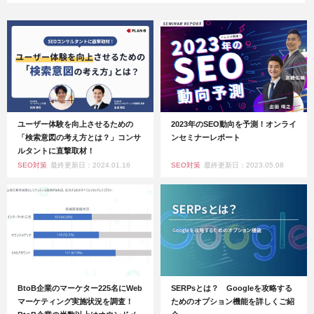
ユーザー体験を向上させるための
2023年のSEO動向を予測！オンライ
「検索意図の考え方とは？」コンサ
ンセミナーレポート
ルタントに直撃取材！
SEO対策
最終更新日：2024.01.16
SEO対策
最終更新日：2023.05.08
BtoB企業のマーケター225名にWeb
SERPsとは？ Googleを攻略する
マーケティング実施状況を調査！
ためのオプション機能を詳しくご紹