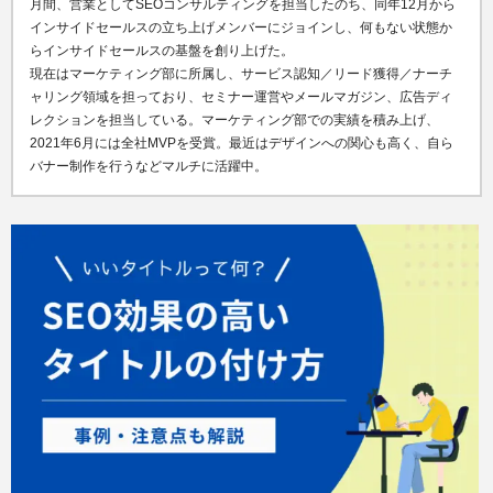
月間、営業としてSEOコンサルティングを担当したのち、
同
年12月から
インサイドセールスの立ち上げメンバーにジョインし、何もない状態か
らインサイドセールスの基盤を創り上げた。
現在はマーケティング部に所属し、サービス認知／リード獲得／ナーチ
ャリング領域を担っており、セミナー運営やメールマガジン、広告ディ
レクションを担当している。マーケティング部での実績を積み上げ、
2021年6月には全社MVPを受賞。最近はデザインへの関心も高く、自ら
バナー制作を行うなどマルチに活躍中。