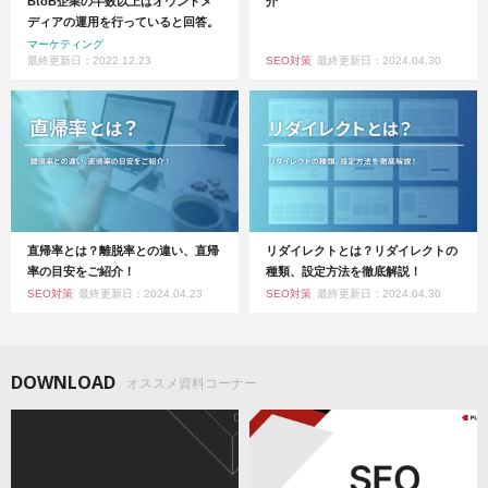
BtoB企業の半数以上はオウンドメ
介
ディアの運用を行っていると回答。
マーケティング
最終更新日：2022.12.23
SEO対策
最終更新日：2024.04.30
直帰率とは？離脱率との違い、直帰
リダイレクトとは？リダイレクトの
率の目安をご紹介！
種類、設定方法を徹底解説！
SEO対策
最終更新日：2024.04.23
SEO対策
最終更新日：2024.04.30
DOWNLOAD
オススメ資料コーナー