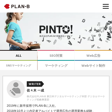
株式会社PLAN-Bの情報発信メディア
ALL
SEO対策
Web広告
マーケティング
Webサイト制作
SNSマーケティング
WRITER
佐々木 一成
株式会社PLAN-B 東日本デジタルマーケティング本部 デジタルマーケ
ティング戦略事業部
2019年に新卒採用でPLAN-Bに入社。
2018年10月より内定者アルバイトで運用広告の運用業務を経験。