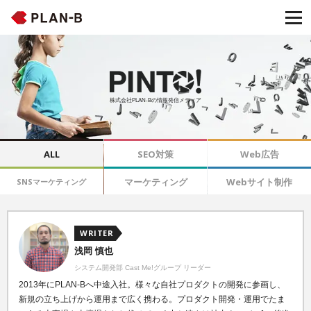
株式会社PLAN-Bの情報発信メディア
ALL
SEO対策
Web広告
マーケティング
Webサイト制作
SNSマーケティング
WRITER
浅岡 慎也
システム開発部 Cast Me!グループ リーダー
2013年にPLAN-Bへ中途入社。様々な自社プロダクトの開発に参画し、
新規の立ち上げから運用まで広く携わる。プロダクト開発・運用でたま