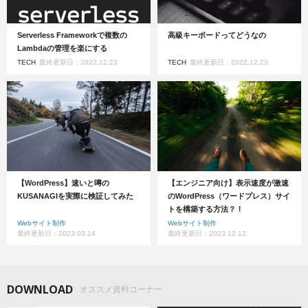
Serverless Frameworkで複数の
高級キーボードってどうなの
Lambdaの管理を楽にする
TECH
最終更新日：2022.12.23
TECH
最終更新日：2022.12.23
【WordPress】速いと噂の
【エンジニア向け】表示速度が激速
KUSANAGIを実際に検証してみた
のWordPress（ワードプレス）サイ
トを構築する方法？！
Webサイト制作
Webサイト制作
最終更新日：2023.03.14
最終更新日：2023.12.12
DOWNLOAD
オススメ資料コーナー