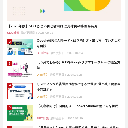
【2026年版】SEOとは？初心者向けに具体例や事例を紹介
SEO対策
最終更新日：2026.08.03
Google検索のAIモードとは？消し方・出し方・使い方など
を解説
SEO対策
最終更新日：2026.04.24
【５分でわかる】GTM(Googleタグマネージャー)の設定方
法
Web広告
最終更新日：2025.08.26
リスティング広告運用代行ができる代理店9選比較！費用や
少額対応も
Web広告
最終更新日：2026.02.26
【初心者向け】図解あり！Looker Studioの使い方を解説
SEO対策
最終更新日：2025.07.29
【早見表あり】SEO対策の費用相場・見積もり時の注意点