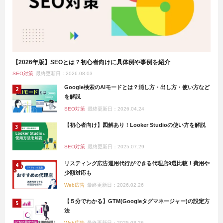
【2026年版】SEOとは？初心者向けに具体例や事例を紹介
SEO対策
最終更新日：2026.08.03
Google検索のAIモードとは？消し方・出し方・使い方など
を解説
SEO対策
最終更新日：2026.04.24
【初心者向け】図解あり！Looker Studioの使い方を解説
SEO対策
最終更新日：2025.07.29
リスティング広告運用代行ができる代理店9選比較！費用や
少額対応も
Web広告
最終更新日：2026.02.26
【５分でわかる】GTM(Googleタグマネージャー)の設定方
法
Web広告
最終更新日：2025.08.26