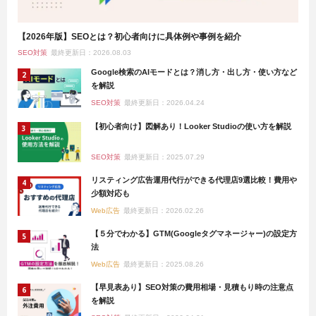
【2026年版】SEOとは？初心者向けに具体例や事例を紹介
SEO対策
最終更新日：2026.08.03
Google検索のAIモードとは？消し方・出し方・使い方など
を解説
SEO対策
最終更新日：2026.04.24
【初心者向け】図解あり！Looker Studioの使い方を解説
SEO対策
最終更新日：2025.07.29
リスティング広告運用代行ができる代理店9選比較！費用や
少額対応も
Web広告
最終更新日：2026.02.26
【５分でわかる】GTM(Googleタグマネージャー)の設定方
法
Web広告
最終更新日：2025.08.26
【早見表あり】SEO対策の費用相場・見積もり時の注意点
を解説