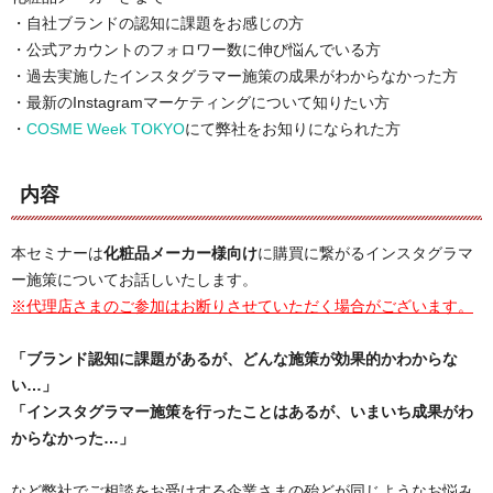
・自社ブランドの認知に課題をお感じの方
・公式アカウントのフォロワー数に伸び悩んでいる方
・過去実施したインスタグラマー施策の成果がわからなかった方
・最新のInstagramマーケティングについて知りたい方
・
COSME Week TOKYO
にて弊社をお知りになられた方
内容
本セミナーは
化粧品メーカー様向け
に
購買に繋がるインスタグラマ
ー施策
についてお話しいたします。
※代理店さまのご参加はお断りさせていただく場合がございます。
「ブランド認知に課題があるが、どんな施策が効果的かわからな
い…」
「インスタグラマー施策を行ったことはあるが、いまいち成果がわ
からなかった…」
など弊社でご相談をお受けする企業さまの殆どが同じようなお悩み