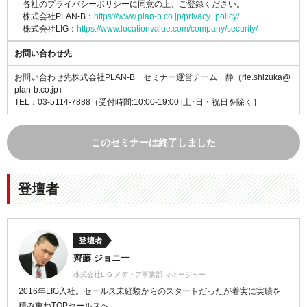
各社のプライバシーポリシーに同意の上、ご登録ください。
株式会社PLAN-B：
https://www.plan-b.co.jp/privacy_policy/
株式会社LIG：
https://www.locationvalue.com/company/security/
お問い合わせ先
お問い合わせ先株式会社PLAN-B セミナー運営チーム 静（rie.shizuka@
plan-b.co.jp）
TEL：03-5114-7888（受付時間:10:00-19:00 [土･日・祝日を除く］
このセミナーは終了しました
登壇者
登壇者
齊藤 ジョニー
株式会社LIG メディア事業部 マネージャー
2016年LIG入社。セールス未経験からのスタートだったが着実に実績を
積み重ねTOPセールスへ。