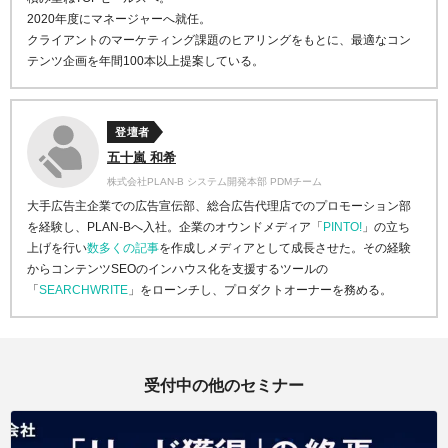
2020年度にマネージャーへ就任。
クライアントのマーケティング課題のヒアリングをもとに、最適なコン
テンツ企画を年間100本以上提案している。
登壇者
五十嵐 和希
株式会社PLAN-B システム開発本部 PDMチーム
大手広告主企業での広告宣伝部、総合広告代理店でのプロモーション部
を経験し、PLAN-Bへ入社。企業のオウンドメディア「
PINTO!
」の立ち
上げを行い
数多くの記事
を作成しメディアとして成長させた。その経験
からコンテンツSEOのインハウス化を支援するツールの
「
SEARCHWRITE
」をローンチし、プロダクトオーナーを務める。
受付中の他のセミナー