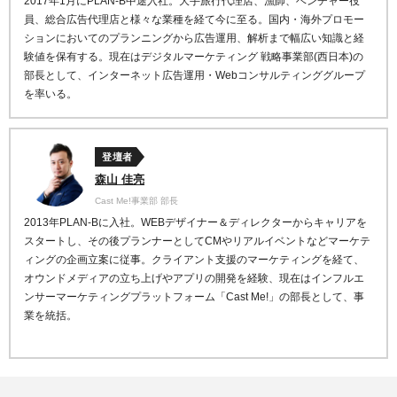
2017年1月にPLAN-B中途入社。大手旅行代理店、漁師、ベンチャー役
員、総合広告代理店と様々な業種を経て今に至る。国内・海外プロモー
ションにおいてのプランニングから広告運用、解析まで幅広い知識と経
験値を保有する。現在はデジタルマーケティング 戦略事業部(西日本)の
部長として、インターネット広告運用・Webコンサルティンググループ
を率いる。
登壇者
森山 佳亮
Cast Me!事業部 部長
2013
年
PLAN-B
に入社。
WEB
デザイナー＆ディレクターからキャリアを
スタート
し、その後プランナーとして
CM
やリアルイベントなどマ
ーケテ
ィングの企画立案に従事。
クライアント支援のマーケティングを経て、
オウンドメデ
ィアの立ち上げやアプリの開発を経験、現在はインフルエ
ンサーマーケティングプラットフォーム「
Cast Me!
」の
部長として、事
業を統括。