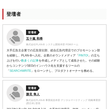
登壇者
登壇者
五十嵐 和希
株式会社PLAN-B システム開発本部 PDMチーム
大手広告主企業での広告宣伝部、総合広告代理店でのプロモーション部
を経験し、PLAN-Bへ入社。企業のオウンドメディア「
PINTO!
」の立ち
上げを行い
数多くの記事
を作成しメディアとして成長させた。その経験
からコンテンツSEOのインハウス化を支援するツールの
「
SEARCHWRITE
」をローンチし、プロダクトオーナーを務める。
登壇者
勝見 隼人
株式会社PLAN-B 事業統括本部 デジタルマーケティング 戦略事業部
(西日本) 部長