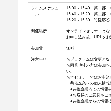
タイムスケジュ
15:00～15:40：第一部
ール
15:40～16:20：第二部
16:20～16:30：質疑
開催場所
オンラインセミナーとな
お申し込み後、URLを
参加費
無料
注意事項
※プログラムは変更とな
※同業他社の方は参加を
い。
※本セミナーではお申込
共催企業への個人情報
●共催企業内で
●お客様のご意見やご
●共催企業からの情報