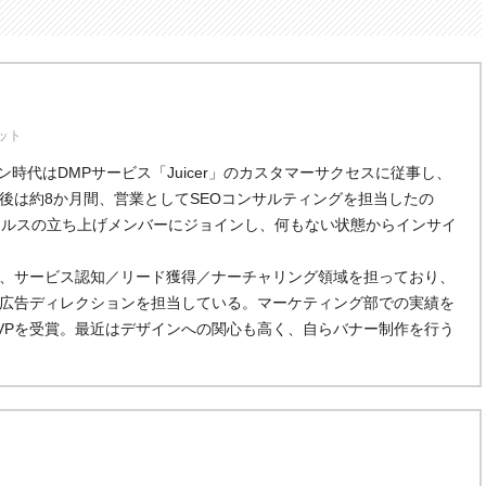
ット
ターン時代はDMPサービス「
Juicer」のカスタマーサクセスに従事し、
後は約8か月間、営業としてSEOコンサルティングを担当したの
ールスの立ち上げメンバーにジョインし、何もない状態からインサイ
、サービス認知／リード獲得／ナーチャリング領域を担っており、
広告ディレクションを担当している。マーケティング部での実績を
MVPを受賞。最近はデザインへの関心も高く、自らバナー制作を行う