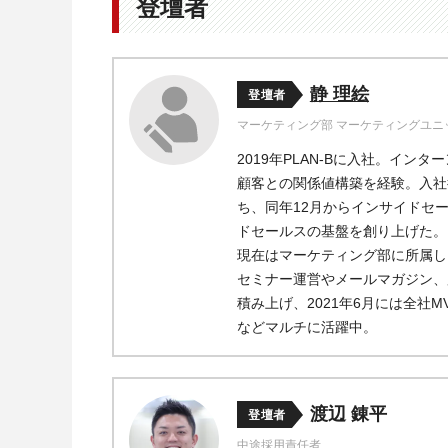
登壇者
静 理絵
登壇者
マーケティング部 マーケティングユニ
2019年PLAN-Bに入社。イン
顧客との関係値構築を経験。
入社
ち、
同
年12月からインサイドセ
ドセールスの基盤を創り上げた。
現在はマーケティング部に所属し
セミナー運営やメールマガジン、
積み上げ、2021年6月には全社
などマルチに活躍中。
渡辺 錬平
登壇者
中途採用責任者