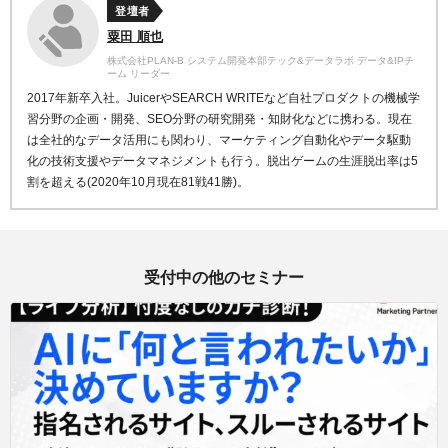
登壇者
粟田 順也
株式会社PLAN-B システム開発本部テック&データラボ データ&IPチ
ーム リーダー
2017年新卒入社。JuicerやSEARCH WRITEなど自社プロダクトの機械学
習分野の企画・開発、SEO分野の研究開発・知財化などに携わる。現在
は全社的なデータ活用にも関わり、マーケティング自動化やデータ駆動
化の技術支援やデータマネジメントも行う。脱出ゲームの生涯脱出率は5
割を超える(2020年10月現在81戦41勝)。
受付中の他のセミナー