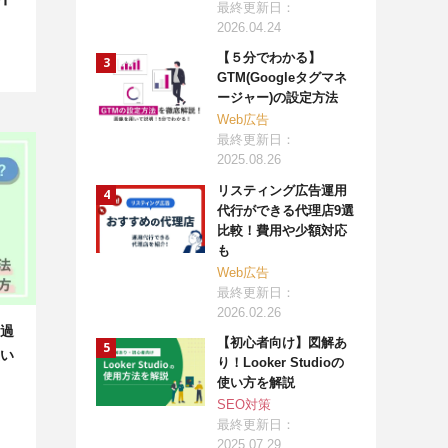
最終更新日：
2026.04.24
【５分でわかる】
GTM(Googleタグマネ
ージャー)の設定方法
Web広告
最終更新日：
2025.08.26
リスティング広告運用
代行ができる代理店9選
比較！費用や少額対応
も
Web広告
最終更新日：
2026.02.26
過
【初心者向け】図解あ
い
り！Looker Studioの
使い方を解説
SEO対策
最終更新日：
2025.07.29