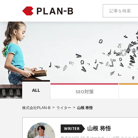
ALL
SEO対策
株式会社PLAN-B
ライター
山根 将悟
山根 将悟
WRITER