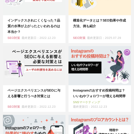
インデックスされにくくなった？品
構造化データとは？SEO効果や作成
質の水準が上がったといわれるのは
方法、例も紹介
本当か？
SEO対策
最終更新日：2022.12.23
SEO対策
最終更新日：2025.07.29
ページエクスペリエンスがSEOに与
Instagramのおすすめ投稿時間は？
える影響と行うべき対策とは
いいねやフォロワーが増える時間帯
SNSマーケティング
SEO対策
最終更新日：2022.12.23
最終更新日：2022.12.23