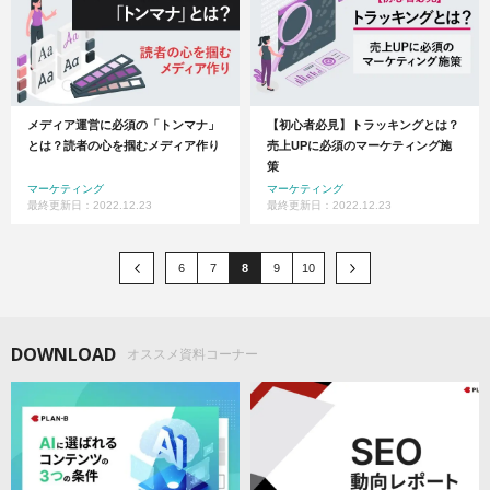
メディア運営に必須の「トンマナ」
【初心者必見】トラッキングとは？
とは？読者の心を掴むメディア作り
売上UPに必須のマーケティング施
策
マーケティング
マーケティング
最終更新日：2022.12.23
最終更新日：2022.12.23
6
7
8
9
10
DOWNLOAD
オススメ資料コーナー