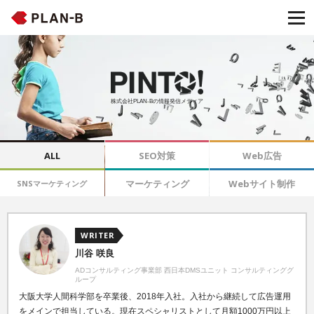
株式会社PLAN-Bの情報発信メディア
ALL
SEO対策
Web広告
マーケティング
Webサイト制作
SNSマーケティング
WRITER
川谷 咲良
ADコンサルティング事業部 西日本DMSユニット コンサルティンググ
ループ
大阪大学人間科学部を卒業後、2018年入社。入社から継続して広告運用
をメインで担当している。現在スペシャリストとして月額1000万円以上