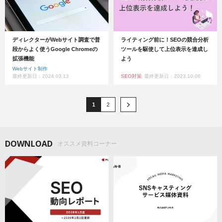
ディレクターがWebサイト調査で普
ライティング前に！SEOの競合分析
段からよく使うGoogle Chromeの
ツールを駆使して上位表示を達成し
拡張機能
よう
Webサイト制作
最終更新日：2024.03.13
SEO対策
最終更新日：2023.10.06
1
2
DOWNLOAD
オススメ資料コーナー