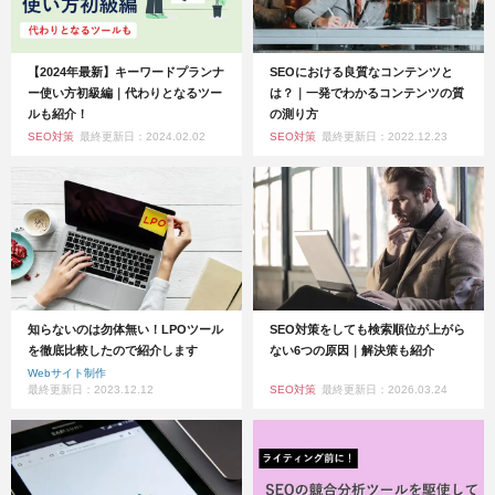
【2024年最新】キーワードプランナ
SEOにおける良質なコンテンツと
ー使い方初級編｜代わりとなるツー
は？｜一発でわかるコンテンツの質
ルも紹介！
の測り方
SEO対策
最終更新日：2024.02.02
SEO対策
最終更新日：2022.12.23
知らないのは勿体無い！LPOツール
SEO対策をしても検索順位が上がら
を徹底比較したので紹介します
ない6つの原因｜解決策も紹介
Webサイト制作
最終更新日：2023.12.12
SEO対策
最終更新日：2026.03.24