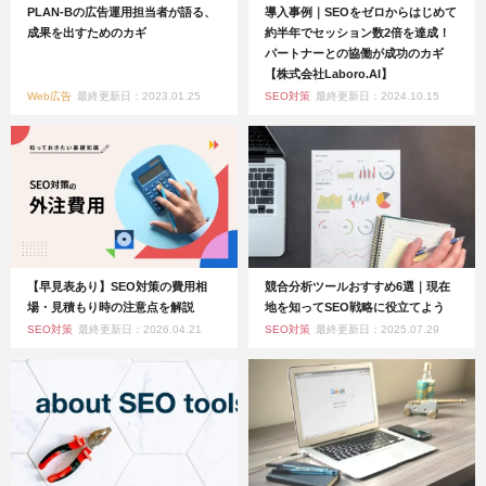
PLAN-Bの広告運用担当者が語る、
導入事例｜SEOをゼロからはじめて
成果を出すためのカギ
約半年でセッション数2倍を達成！
パートナーとの協働が成功のカギ
【株式会社Laboro.AI】
Web広告
最終更新日：2023.01.25
SEO対策
最終更新日：2024.10.15
【早見表あり】SEO対策の費用相
競合分析ツールおすすめ6選｜現在
場・見積もり時の注意点を解説
地を知ってSEO戦略に役立てよう
SEO対策
最終更新日：2026.04.21
SEO対策
最終更新日：2025.07.29