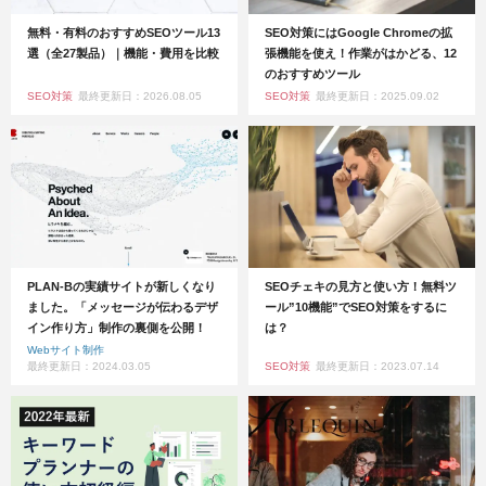
無料・有料のおすすめSEOツール13
SEO対策にはGoogle Chromeの拡
選（全27製品）｜機能・費用を比較
張機能を使え！作業がはかどる、12
のおすすめツール
SEO対策
最終更新日：2026.08.05
SEO対策
最終更新日：2025.09.02
PLAN-Bの実績サイトが新しくなり
SEOチェキの見方と使い方！無料ツ
ました。「メッセージが伝わるデザ
ール”10機能”でSEO対策をするに
イン作り方」制作の裏側を公開！
は？
Webサイト制作
最終更新日：2024.03.05
SEO対策
最終更新日：2023.07.14