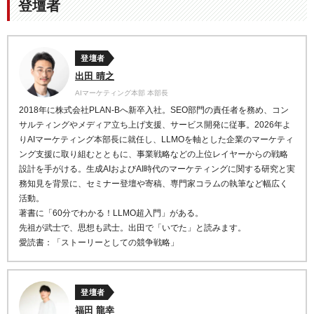
登壇者
登壇者
出田 晴之
AIマーケティング本部 本部長
2018年に株式会社PLAN-Bへ新卒入社。SEO部門の責任者を務め、コン
サルティングやメディア立ち上げ支援、サービス開発に従事。2026年よ
りAIマーケティング本部長に就任し、LLMOを軸とした企業のマーケティ
ング支援に取り組むとともに、事業戦略などの上位レイヤーからの戦略
設計を手がける。生成AIおよびAI時代のマーケティングに関する研究と実
務知見を背景に、セミナー登壇や寄稿、専門家コラムの執筆など幅広く
活動。
著書に「60分でわかる！LLMO超入門」がある。
先祖が武士で、思想も武士。出田で「いでた」と読みます。
愛読書：「ストーリーとしての競争戦略」
登壇者
福田 龍幸