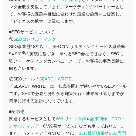
ング全般を支援しています。マーケティングパートナーとし
て、お客様の課題や目標に合わせた最適な施策をご提案し、
「ビジネスの拡大」に貢献します。
■SEOサービスについて
①
SEOコンサルティング
SEO事業歴19年以上、SEOコンサルティングサービス継続率
※
94.9％
の実績に基づき、単なるSEO会社ではなく、SEOに
強いマーケティングカンパニーとして、お客様の事業貢献に
向き合います。
②SEOツール「
SEARCH WRITE
」
「SEARCH WRITE」は、知識を問わず使いやすいSEOツール
です。SEOで必要な分析から施策実行・成果振り返りまでが
簡単に行える設計になっています。
■その他
関連するサービスとして
Webサイト制作
や
記事制作
、
CROコ
ンサルティング
（CV改善サービス）なども承っております。
また、当メディア「PINTO!」では、
SEO最新情報
や
SEO専門