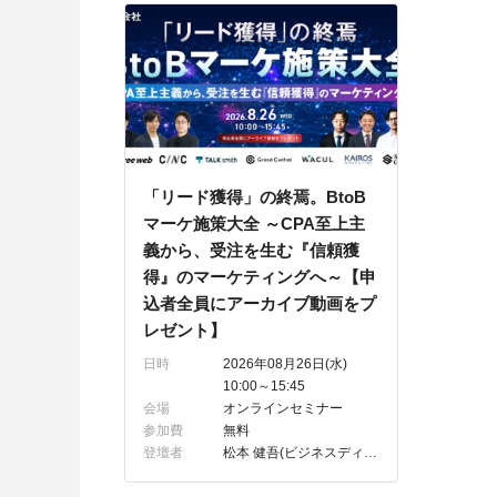
「リード獲得」の終焉。BtoB
マーケ施策大全 ～CPA至上主
義から、受注を生む『信頼獲
得』のマーケティングへ～【申
込者全員にアーカイブ動画をプ
レゼント】
日時
2026年08月26日(水)
10:00～15:45
会場
オンラインセミナー
参加費
無料
登壇者
松本 健吾(ビジネスディベロップメント部 プロダクトマーケティングマネージャー)