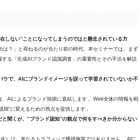
存在しない”ことになってしまうのではと懸念されている方
おすすめは？」と尋ねるのが当たり前の時代。本セミナーでは、まず
握する「生成AIブランド認識調査」の重要性とその手法を解説
バラで、AIにブランドイメージを誤って学習されていないか不
、AIによるブランド毀損に直結します 。Web全体の情報を戦
道師”に変えるための視点を提供します 。
要だと聞くが、”ブランド認知”の観点で何をすべきか分からない
適化）は、単なるトラフィック獲得施策ではありません 。AIに