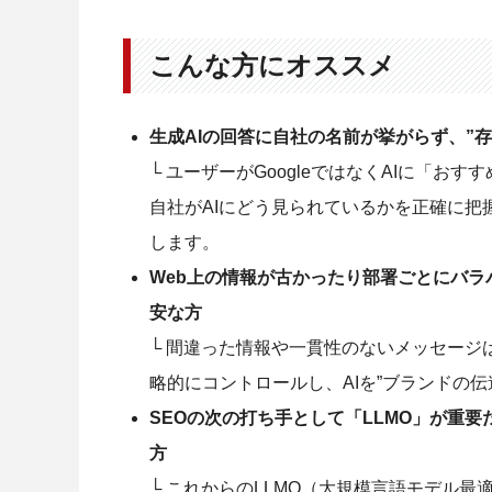
こんな方にオススメ
生成AIの回答に自社の名前が挙がらず、”
└ ユーザーがGoogleではなくAIに「
自社がAIにどう見られているかを正確に把
します。
Web上の情報が古かったり部署ごとにバラ
安な方
└ 間違った情報や一貫性のないメッセージは
略的にコントロールし、AIを”ブランドの伝
SEOの次の打ち手として「LLMO」が重
方
└ これからのLLMO（大規模言語モデル最