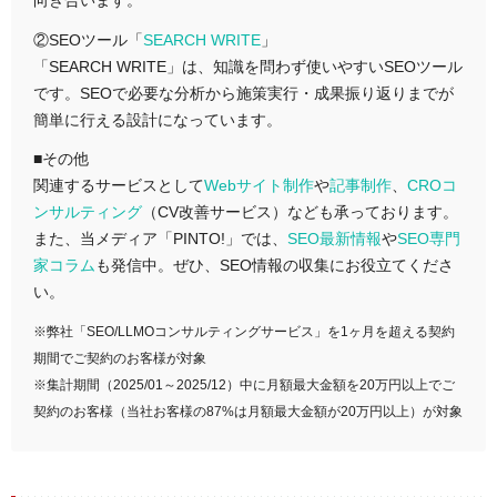
向き合います。
②SEOツール「
SEARCH WRITE
」
「SEARCH WRITE」は、知識を問わず使いやすいSEOツール
です。SEOで必要な分析から施策実行・成果振り返りまでが
簡単に行える設計になっています。
■その他
関連するサービスとして
Webサイト制作
や
記事制作
、
CROコ
ンサルティング
（CV改善サービス）なども承っております。
また、当メディア「PINTO!」では、
SEO最新情報
や
SEO専門
家コラム
も発信中。ぜひ、SEO情報の収集にお役立てくださ
い。
※弊社「SEO/LLMOコンサルティングサービス」を1ヶ月を超える契約
期間でご契約のお客様が対象
※集計期間（2025/01～2025/12）中に月額最大金額を20万円以上でご
契約のお客様（当社お客様の87%は月額最大金額が20万円以上）が対象