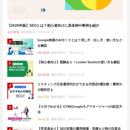
【2026年版】SEOとは？初心者向けに具体例や事例を紹介
SEO対策
最終更新日：2026.08.03
Google検索のAIモードとは？消し方・出し方・使い方など
を解説
SEO対策
最終更新日：2026.04.24
【初心者向け】図解あり！Looker Studioの使い方を解説
SEO対策
最終更新日：2025.07.29
リスティング広告運用代行ができる代理店9選比較！費用や
少額対応も
Web広告
最終更新日：2026.02.26
【５分でわかる】GTM(Googleタグマネージャー)の設定方
法
Web広告
最終更新日：2025.08.26
【早見表あり】SEO対策の費用相場・見積もり時の注意点