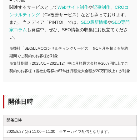
関連するサービスとして
Webサイト制作
や
記事制作
、
CROコ
ンサルティング
（CV改善サービス）なども承っております。
また、当メディア「PINTO!」では、
SEO最新情報
や
SEO専門
家コラム
も発信中。ぜひ、SEO情報の収集にお役立てくださ
い。
※弊社「SEO/LLMOコンサルティングサービス」を1ヶ月を超える契約
期間でご契約のお客様が対象
※集計期間（2025/01～2025/12）中に月額最大金額を20万円以上でご
契約のお客様（当社お客様の87%は月額最大金額が20万円以上）が対象
開催日時
開催日時
2025/8/27 (水) 11:00 – 11:30 ※アーカイブ配信となります。