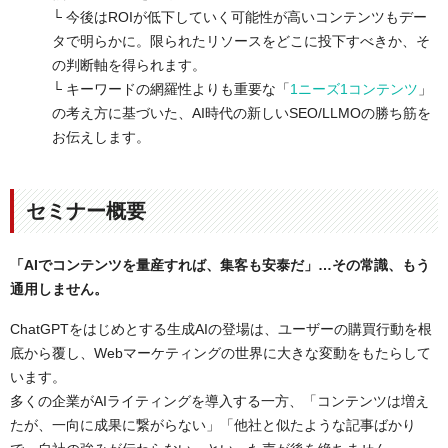
└ 今後はROIが低下していく可能性が高いコンテンツもデー
タで明らかに。限られたリソースをどこに投下すべきか、そ
の判断軸を得られます。
└ キーワードの網羅性よりも重要な「
1ニーズ1コンテンツ
」
の考え方に基づいた、AI時代の新しいSEO/LLMOの勝ち筋を
お伝えします。
セミナー概要
「AIでコンテンツを量産すれば、集客も安泰だ」…その常識、もう
通用しません。
ChatGPTをはじめとする生成AIの登場は、ユーザーの購買行動を根
底から覆し、Webマーケティングの世界に大きな変動をもたらして
います。
多くの企業がAIライティングを導入する一方、「コンテンツは増え
たが、一向に成果に繋がらない」「他社と似たような記事ばかり