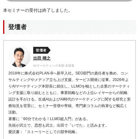
本セミナーの受付は終了しました。
登壇者
登壇者
出田 晴之
AIマーケティング本部 本部長
2018年に株式会社PLAN-Bへ新卒入社。SEO部門の責任者を務め、コン
サルティングやメディア立ち上げ支援、サービス開発に従事。2026年よ
りAIマーケティング本部長に就任し、LLMOを軸とした企業のマーケティ
ング支援に取り組むとともに、事業戦略などの上位レイヤーからの戦略
設計を手がける。生成AIおよびAI時代のマーケティングに関する研究と実
務知見を背景に、セミナー登壇や寄稿、専門家コラムの執筆など幅広く
活動。
著書に「60分でわかる！LLMO超入門」がある。
先祖が武士で、思想も武士。出田で「いでた」と読みます。
愛読書：「ストーリーとしての競争戦略」