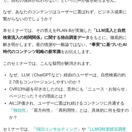
で、自社の強みが伝わらない」といった声が後を絶ちません。
なぜ、あなたのコンテンツはユーザーに選ばれず、ビジネス成果に
繋がらないのでしょうか？
本セミナーでは、その答えをPLAN-Bが実施した
「LLM流入と自然
検索流入の相関関係」に関する独自調査データ
をもとに、徹底的に
解き明かします。巷の憶測や一般論ではない、
“事実”に基づいたAI
時代のコンテンツ戦略の新常識
をお伝えします。
このセミナーでは、こんな疑問が解消されます。
なぜ、LLM（ChatGPTなど）経由のユーザーは、自然検索の約
2.7倍もコンバージョンしやすいのか？
CVR13%超を叩き出したのは、意外にも「ニュース・お知らせ」
ページだった？その理由とは？
AIに評価され、ユーザーに選ばれ続けるコンテンツに共通する
「
独自性
」「双方向性」「再利用性」とは、具体的に何を指すの
か？
セミナーでは、「
SEOコンサルティング
」や「
LLMO対策状況調査