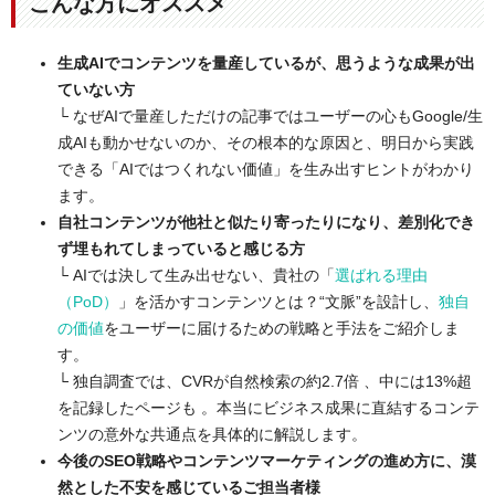
こんな方にオススメ
生成AIでコンテンツを量産しているが、思うような成果が出
ていない方
└ なぜAIで量産しただけの記事ではユーザーの心もGoogle/生
成AIも動かせないのか、その根本的な原因と、明日から実践
できる「AIではつくれない価値」を生み出すヒントがわかり
ます。
自社コンテンツが他社と似たり寄ったりになり、差別化でき
ず埋もれてしまっていると感じる方
└ AIでは決して生み出せない、貴社の「
選ばれる理由
（PoD）
」を活かすコンテンツとは？“文脈”を設計し、
独自
の価値
をユーザーに届けるための戦略と手法をご紹介しま
す。
└ 独自調査では、CVRが自然検索の約2.7倍 、中には13%超
を記録したページも 。本当にビジネス成果に直結するコンテ
ンツの意外な共通点を具体的に解説します。
今後のSEO戦略やコンテンツマーケティングの進め方に、漠
然とした不安を感じているご担当者様