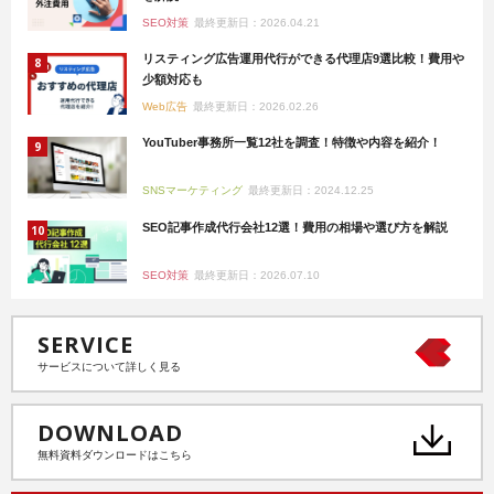
SEO対策
最終更新日：2026.04.21
リスティング広告運用代行ができる代理店9選比較！費用や
少額対応も
Web広告
最終更新日：2026.02.26
YouTuber事務所一覧12社を調査！特徴や内容を紹介！
SNSマーケティング
最終更新日：2024.12.25
SEO記事作成代行会社12選！費用の相場や選び方を解説
SEO対策
最終更新日：2026.07.10
SERVICE
サービスについて詳しく見る
DOWNLOAD
無料資料ダウンロードはこちら