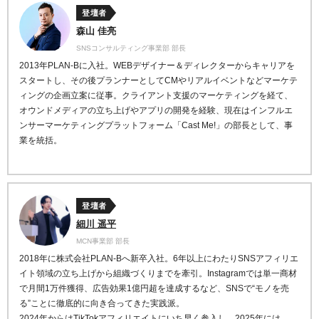
登壇者
森山 佳亮
SNSコンサルティング事業部 部長
2013
年
PLAN-B
に入社。
WEB
デザイナー＆ディレクターからキャリアを
スタート
し、その後プランナーとして
CM
やリアルイベントなどマ
ーケテ
ィングの企画立案に従事。
クライアント支援のマーケティングを経て、
オウンドメデ
ィアの立ち上げやアプリの開発を経験、現在はインフルエ
ンサーマーケティングプラットフォーム「
Cast Me!
」の
部長として、事
業を統括。
登壇者
細川 遥平
MCN事業部 部長
2018年に株式会社PLAN-Bへ新卒入社。6年以上にわたりSNSアフィリエ
イト領域の立ち上げから組織づくりまでを牽引。Instagramでは単一商材
で月間1万件獲得、広告効果1億円超を達成するなど、SNSで“モノを売
る”ことに徹底的に向き合ってきた実践派。
2024年からはTikTokアフィリエイトにいち早く参入し、2025年には