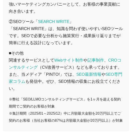
強いマーケティングカンパニーとして、お客様の事業貢献に
向き合います。
②SEOツール「
SEARCH WRITE
」
「SEARCH WRITE」は、知識を問わず使いやすいSEOツール
です。SEOで必要な分析から施策実行・成果振り返りまでが
簡単に行える設計になっています。
■その他
関連するサービスとして
Webサイト制作
や
記事制作
、
CROコ
ンサルティング
（CV改善サービス）なども承っております。
また、当メディア「PINTO!」では、
SEO最新情報
や
SEO専門
家コラム
も発信中。ぜひ、SEO情報の収集にお役立てくださ
い。
※弊社「SEO/LLMOコンサルティングサービス」を1ヶ月を超える契約
期間でご契約のお客様が対象
※集計期間（2025/01～2025/12）中に月額最大金額を20万円以上でご
契約のお客様（当社お客様の87%は月額最大金額が20万円以上）が対象