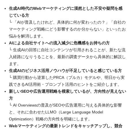
生成AI時代のWebマーケティングに漠然とした不安や疑問を感
じている方
└ 「AIが普及したけれど、具体的に何が変わったの？」「自社の
マーケティング戦略にどう影響するのか分からない」といったお
悩みを解消します。
AIによる自社サイトへの流入減少に危機感をお持ちの方
└ 生成AIの回答に自社コンテンツが引用されることが、新たな流
入経路になりうることを、最新の調査データから具体的に解説し
ます。
生成AIのビジネス活用ノウハウが不足していると感じている方
└ 購買行動から逆算したPRCA（プルカ）モデルや、明日から実
践できるAI活用術・プロンプト活用のヒントをご紹介します。
新しいSEOや広告運用戦略を模索しているが、方向性が見えない
方
└ AI Overviewsの普及がSEOや広告運用に与える具体的な影響
と、それに合わせたLLMO（Large Language Model
Optimization）戦略の方向性を明確にします。
Webマーケティングの最新トレンドをキャッチアップし、競合