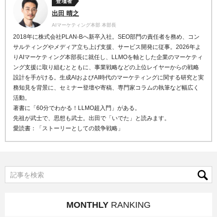
登壇者
出田 晴之
AIマーケティング本部 本部長
2018年に株式会社PLAN-Bへ新卒入社。SEO部門の責任者を務め、コン
サルティングやメディア立ち上げ支援、サービス開発に従事。2026年よ
りAIマーケティング本部長に就任し、LLMOを軸とした企業のマーケティ
ング支援に取り組むとともに、事業戦略などの上位レイヤーからの戦略
設計を手がける。生成AIおよびAI時代のマーケティングに関する研究と実
務知見を背景に、セミナー登壇や寄稿、専門家コラムの執筆など幅広く
活動。
著書に「60分でわかる！LLMO超入門」がある。
先祖が武士で、思想も武士。出田で「いでた」と読みます。
愛読書：「ストーリーとしての競争戦略」
MONTHLY
RANKING