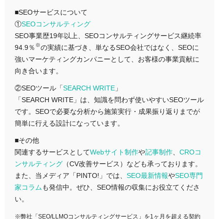
■SEOサービスについて
①
SEOコンサルティング
SEO事業歴19年以上、SEOコンサルティングサービス継続率
※
94.9％
の実績に基づき、単なるSEO会社ではなく、SEOに
強いマーケティングカンパニーとして、お客様の事業貢献に
向き合います。
②SEOツール「
SEARCH WRITE
」
「SEARCH WRITE」は、知識を問わず使いやすいSEOツール
です。SEOで必要な分析から施策実行・成果振り返りまでが
簡単に行える設計になっています。
■その他
関連するサービスとして
Webサイト制作
や
記事制作
、
CROコ
ンサルティング
（CV改善サービス）なども承っております。
また、当メディア「PINTO!」では、
SEO最新情報
や
SEO専門
家コラム
も発信中。ぜひ、SEO情報の収集にお役立てくださ
い。
※弊社「SEO/LLMOコンサルティングサービス」を1ヶ月を超える契約