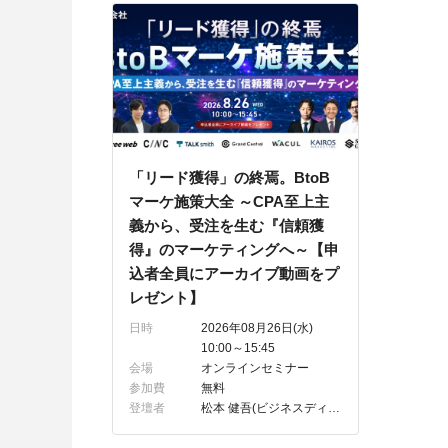
「リード獲得」の終焉。BtoB
マーケ施策大全 ～CPA至上主
義から、受注を生む『信頼獲
得』のマーケティングへ～【申
込者全員にアーカイブ動画をプ
レゼント】
日時
2026年08月26日(水)
10:00～15:45
会場
オンラインセミナー
参加費
無料
登壇者
松本 健吾(ビジネスディベロップメント部 プロダクトマーケティングマネージャー)