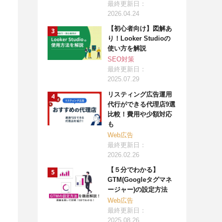
最終更新日：
2026.04.24
【初心者向け】図解あ
り！Looker Studioの
使い方を解説
SEO対策
最終更新日：
2025.07.29
リスティング広告運用
代行ができる代理店9選
比較！費用や少額対応
も
Web広告
最終更新日：
2026.02.26
【５分でわかる】
GTM(Googleタグマネ
ージャー)の設定方法
Web広告
最終更新日：
2025.08.26