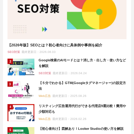
【2026年版】SEOとは？初心者向けに具体例や事例を紹介
SEO対策
最終更新日：2026.08.03
Google検索のAIモードとは？消し方・出し方・使い方など
を解説
SEO対策
最終更新日：2026.04.24
【５分でわかる】GTM(Googleタグマネージャー)の設定方
法
Web広告
最終更新日：2025.08.26
リスティング広告運用代行ができる代理店9選比較！費用や
少額対応も
Web広告
最終更新日：2026.02.26
【初心者向け】図解あり！Looker Studioの使い方を解説