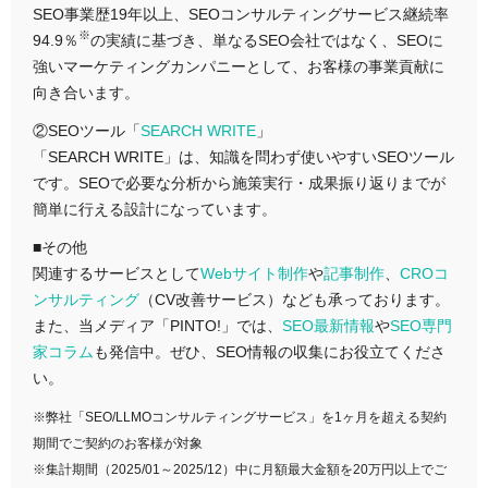
SEO事業歴19年以上、SEOコンサルティングサービス継続率
※
94.9％
の実績に基づき、単なるSEO会社ではなく、SEOに
強いマーケティングカンパニーとして、お客様の事業貢献に
向き合います。
②SEOツール「
SEARCH WRITE
」
「SEARCH WRITE」は、知識を問わず使いやすいSEOツール
です。SEOで必要な分析から施策実行・成果振り返りまでが
簡単に行える設計になっています。
■その他
関連するサービスとして
Webサイト制作
や
記事制作
、
CROコ
ンサルティング
（CV改善サービス）なども承っております。
また、当メディア「PINTO!」では、
SEO最新情報
や
SEO専門
家コラム
も発信中。ぜひ、SEO情報の収集にお役立てくださ
い。
※弊社「SEO/LLMOコンサルティングサービス」を1ヶ月を超える契約
期間でご契約のお客様が対象
※集計期間（2025/01～2025/12）中に月額最大金額を20万円以上でご