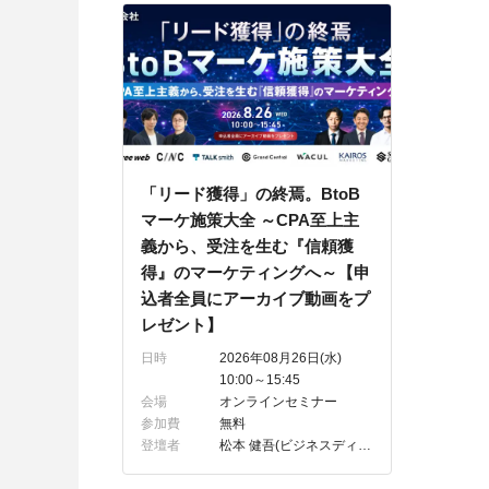
「リード獲得」の終焉。BtoB
マーケ施策大全 ～CPA至上主
義から、受注を生む『信頼獲
得』のマーケティングへ～【申
込者全員にアーカイブ動画をプ
レゼント】
日時
2026年08月26日(水)
10:00～15:45
会場
オンラインセミナー
参加費
無料
登壇者
松本 健吾(ビジネスディベロップメント部 プロダクトマーケティングマネージャー)