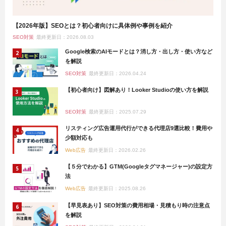
【2026年版】SEOとは？初心者向けに具体例や事例を紹介
SEO対策
最終更新日：2026.08.03
Google検索のAIモードとは？消し方・出し方・使い方など
を解説
SEO対策
最終更新日：2026.04.24
【初心者向け】図解あり！Looker Studioの使い方を解説
SEO対策
最終更新日：2025.07.29
リスティング広告運用代行ができる代理店9選比較！費用や
少額対応も
Web広告
最終更新日：2026.02.26
【５分でわかる】GTM(Googleタグマネージャー)の設定方
法
Web広告
最終更新日：2025.08.26
【早見表あり】SEO対策の費用相場・見積もり時の注意点
を解説