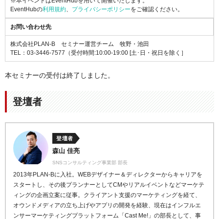
※本イベントはEventHubを用いて開催いたします。
EventHubの
利用規約
、
プライバシーポリシー
をご確認ください。
お問い合わせ先
株式会社PLAN-B セミナー運営チーム 牧野・池田
TEL：03-3446-7577（受付時間:10:00-19:00 [土･日・祝日を除く］
本セミナーの受付は終了しました。
登壇者
登壇者
森山 佳亮
SNSコンサルティング事業部 部長
2013
年
PLAN-B
に入社。
WEB
デザイナー＆ディレクターからキャリアを
スタート
し、その後プランナーとして
CM
やリアルイベントなどマ
ーケテ
ィングの企画立案に従事。
クライアント支援のマーケティングを経て、
オウンドメデ
ィアの立ち上げやアプリの開発を経験、現在はインフルエ
ンサーマーケティングプラットフォーム「
Cast Me!
」の
部長として、事