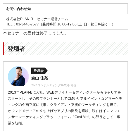
お問い合わせ先
株式会社PLAN-B セミナー運営チーム
TEL：03-3446-7577（受付時間:10:00-19:00 [土･日・祝日を除く］）
本セミナーの受付は終了しました。
登壇者
登壇者
森山 佳亮
SNSコンサルティング事業部 部長
2013
年
PLAN-B
に入社。
WEB
デザイナー＆ディレクターからキャリアを
スタート
し、その後プランナーとして
CM
やリアルイベントなどマ
ーケテ
ィングの企画立案に従事。
クライアント支援のマーケティングを経て、
オウンドメデ
ィアの立ち上げやアプリの開発を経験、現在はインフルエ
ンサーマーケティングプラットフォーム「
Cast Me!
」の
部長として、事
業を統括。