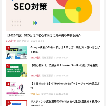
【2026年版】SEOとは？初心者向けに具体例や事例を紹介
SEO対策
最終更新日：2026.08.03
Google検索のAIモードとは？消し方・出し方・使い方など
を解説
SEO対策
最終更新日：2026.04.24
【初心者向け】図解あり！Looker Studioの使い方を解説
SEO対策
最終更新日：2025.07.29
【５分でわかる】GTM(Googleタグマネージャー)の設定方
法
Web広告
最終更新日：2025.08.26
リスティング広告運用代行ができる代理店9選比較！費用や
少額対応も