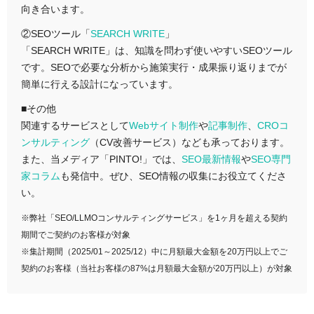
向き合います。
②SEOツール「
SEARCH WRITE
」
「SEARCH WRITE」は、知識を問わず使いやすいSEOツール
です。SEOで必要な分析から施策実行・成果振り返りまでが
簡単に行える設計になっています。
■その他
関連するサービスとして
Webサイト制作
や
記事制作
、
CROコ
ンサルティング
（CV改善サービス）なども承っております。
また、当メディア「PINTO!」では、
SEO最新情報
や
SEO専門
家コラム
も発信中。ぜひ、SEO情報の収集にお役立てくださ
い。
※弊社「SEO/LLMOコンサルティングサービス」を1ヶ月を超える契約
期間でご契約のお客様が対象
※集計期間（2025/01～2025/12）中に月額最大金額を20万円以上でご
契約のお客様（当社お客様の87%は月額最大金額が20万円以上）が対象