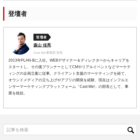
登壇者
登壇者
森山 佳亮
Cast Me!事業部 部長
2013
年
PLAN-B
に入社。
WEB
デザイナー＆ディレクターからキャリアを
スタート
し、その後プランナーとして
CM
やリアルイベントなどマ
ーケテ
ィングの企画立案に従事。
クライアント支援のマーケティングを経て、
オウンドメデ
ィアの立ち上げやアプリの開発を経験、現在はインフルエ
ンサーマーケティングプラットフォーム「
Cast Me!
」の
部長として、事
業を統括。