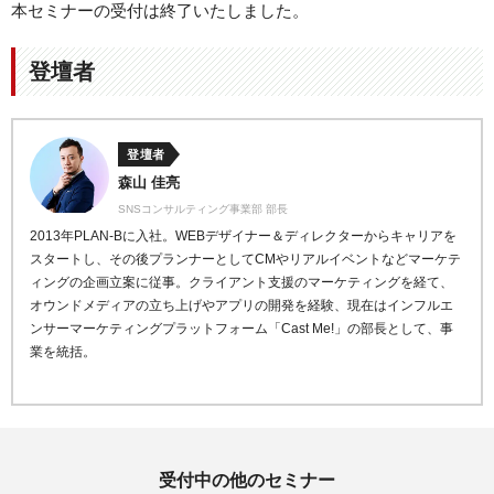
本セミナーの受付は終了いたしました。
登壇者
登壇者
森山 佳亮
SNSコンサルティング事業部 部長
2013
年
PLAN-B
に入社。
WEB
デザイナー＆ディレクターからキャリアを
スタート
し、その後プランナーとして
CM
やリアルイベントなどマ
ーケテ
ィングの企画立案に従事。
クライアント支援のマーケティングを経て、
オウンドメデ
ィアの立ち上げやアプリの開発を経験、現在はインフルエ
ンサーマーケティングプラットフォーム「
Cast Me!
」の
部長として、事
業を統括。
受付中の他のセミナー