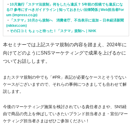
・
10月施行「ステマ法規制」何をしたら違反？ 5年前の投稿でも違反にな
る!? 参考にすべきガイドライン | 知っておきたい法律関係 | Web担当者For
um (impress.co.jp)
・
「ステマ」10月から規制へ 消費者庁、不当表示に追加 – 日本経済新聞
(nikkei.com)
・
その口コミ ちょっと待った！「ステマ」規制へ｜NHK
本セミナーでは上記ステマ規制の内容を踏まえ、2024年に
向けてどのようにSNSマーケティングで成果を上げるかに
ついてお話しします。
またステマ規制の中でも「#PR」表記が必要なケースとそうでない
ケースがございますので、それらの事例につきましても合わせて解
説します。
今後のマーケティング施策を検討されている責任者さまや、SNS経
由で商品の売上を伸ばしていきたいブランド担当者さま・宣伝/マー
ケティング担当者さまはぜひご参加ください！