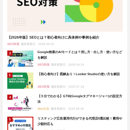
【2026年版】SEOとは？初心者向けに具体例や事例を紹介
SEO対策
最終更新日：2026.08.03
Google検索のAIモードとは？消し方・出し方・使い方など
を解説
SEO対策
最終更新日：2026.04.24
【初心者向け】図解あり！Looker Studioの使い方を解説
SEO対策
最終更新日：2025.07.29
【５分でわかる】GTM(Googleタグマネージャー)の設定方
法
Web広告
最終更新日：2025.08.26
リスティング広告運用代行ができる代理店9選比較！費用や
少額対応も