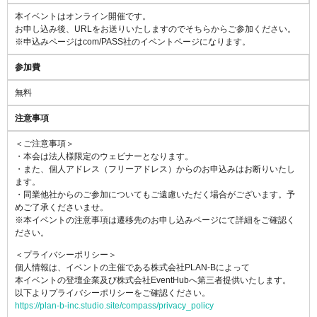
本イベントはオンライン開催です。
お申し込み後、URLをお送りいたしますのでそちらからご参加ください。
※申込みページはcom/PASS社のイベントページになります。
参加費
無料
注意事項
＜ご注意事項＞
・本会は法人様限定のウェビナーとなります。
・また、個人アドレス（フリーアドレス）からのお申込みはお断りいたし
ます。
・同業他社からのご参加についてもご遠慮いただく場合がございます。予
めご了承くださいませ。
※本イベントの注意事項は遷移先のお申し込みページにて詳細をご確認く
ださい。
＜プライバシーポリシー＞
個人情報は、イベントの主催である株式会社PLAN-Bによって
本イベントの登壇企業及び株式会社EventHubへ第三者提供いたします。
以下よりプライバシーポリシーをご確認ください。
https://plan-b-inc.studio.site/compass/privacy_policy