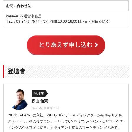
お問い合わせ先
com/PASS 運営事務居
TEL：03-3446-7577（受付時間:10:00-19:00 [土･日・祝日を除く］
登壇者
登壇者
森山 佳亮
Cast Me!事業部 部長
2013
年
PLAN-B
に入社。
WEB
デザイナー＆ディレクターからキャリアを
スタート
し、その後プランナーとして
CM
やリアルイベントなどマ
ーケテ
ィングの企画立案に従事。
クライアント支援のマーケティングを経て、