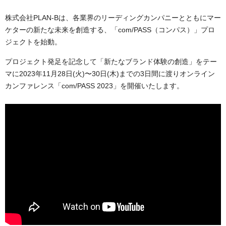
株式会社PLAN-Bは、各業界のリーディングカンパニーとともにマー
ケターの新たな未来を創造する、「com/PASS（コンパス）」プロ
ジェクトを始動。
プロジェクト発足を記念して「新たなブランド体験の創造」をテー
マに2023年11月28日(火)〜30日(木)までの3日間に渡りオンライン
カンファレンス「com/PASS 2023」を開催いたします。