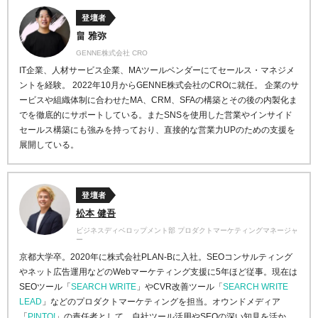
登壇者
畠 雅弥
GENNE株式会社 CRO
IT企業、人材サービス企業、MAツールベンダーにてセールス・マネジメ
ントを経験。 2022年10月からGENNE株式会社のCROに就任。 企業のサ
ービスや組織体制に合わせたMA、CRM、SFAの構築とその後の内製化ま
でを徹底的にサポートしている。またSNSを使用した営業やインサイド
セールス構築にも強みを持っており、直接的な営業力UPのための支援を
展開している。
登壇者
松本 健吾
ビジネスディベロップメント部 プロダクトマーケティングマネージャ
ー
京都大学卒。2020年に株式会社PLAN-Bに入社。SEOコンサルティング
やネット広告運用などのWebマーケティング支援に5年ほど従事。現在は
SEOツール「
SEARCH WRITE
」やCVR改善ツール「
SEARCH WRITE
LEAD
」などのプロダクトマーケティングを担当。オウンドメディア
「
PINTO!
」の責任者として、自社ツール活用やSEOの深い知見を活か