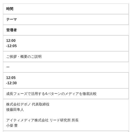
時間
テーマ
登壇者
12:00
-12:05
ご挨拶・概要のご説明
ー
12:05
-12:30
成長フェーズで活用する4パターンのメディアを徹底比較
株式会社デボノ 代表取締役
後藤田隼人
アイティメディア株式会社 リード研究所 所長
小柴 豊