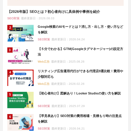
【2026年版】SEOとは？初心者向けに具体例や事例を紹介
SEO対策
最終更新日：2026.08.03
Google検索のAIモードとは？消し方・出し方・使い方など
を解説
SEO対策
最終更新日：2026.04.24
【５分でわかる】GTM(Googleタグマネージャー)の設定方
法
Web広告
最終更新日：2025.08.26
リスティング広告運用代行ができる代理店9選比較！費用や
少額対応も
Web広告
最終更新日：2026.02.26
【初心者向け】図解あり！Looker Studioの使い方を解説
SEO対策
最終更新日：2025.07.29
【早見表あり】SEO対策の費用相場・見積もり時の注意点
を解説
SEO対策
最終更新日：2026.04.21