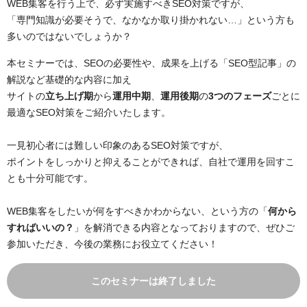
WEB集客を行う上で、必ず実施すべきSEO対策ですが、
「専門知識が必要そうで、なかなか取り掛かれない…」という方も
多いのではないでしょうか？
本セミナーでは、SEOの必要性や、成果を上げる「SEO型記事」の
解説など基礎的な内容に加え
サイトの
立ち上げ期
から
運用中期
、
運用後期
の
3つのフェーズ
ごとに
最適なSEO対策をご紹介いたします。
一見初心者には難しい印象のあるSEO対策ですが、
ポイントをしっかりと抑えることができれば、自社で運用を回すこ
とも十分可能です。
WEB集客をしたいが何をすべきかわからない、という方の「
何から
すればいいの？
」を解消できる内容となっておりますので、ぜひご
参加いただき、今後の業務にお役立てください！
このセミナーは終了しました