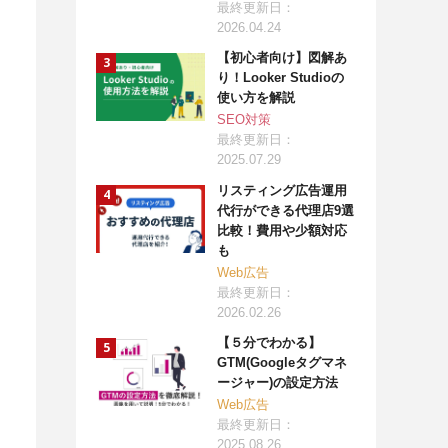
最終更新日：
2026.04.24
【初心者向け】図解あ
り！Looker Studioの
使い方を解説
SEO対策
最終更新日：
2025.07.29
リスティング広告運用
代行ができる代理店9選
比較！費用や少額対応
も
Web広告
最終更新日：
2026.02.26
【５分でわかる】
GTM(Googleタグマネ
ージャー)の設定方法
Web広告
最終更新日：
2025.08.26