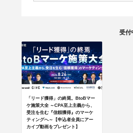
受付
「リード獲得」の終焉。BtoBマー
ケ施策大全 ～CPA至上主義から、
受注を生む『信頼獲得』のマーケ
ティングへ～【申込者全員にアー
カイブ動画をプレゼント】