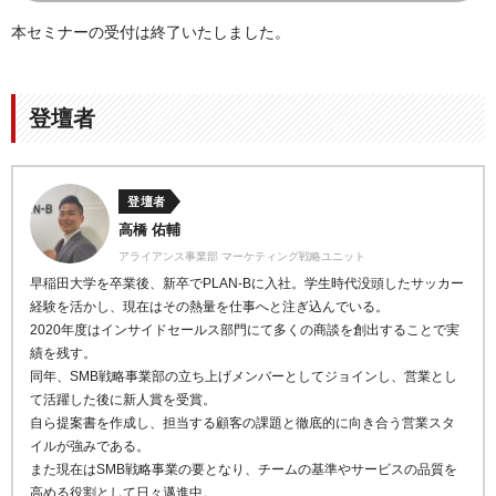
本セミナーの受付は終了いたしました。
登壇者
登壇者
高橋 佑輔
アライアンス事業部 マーケティング戦略ユニット
早稲田大学を卒業後、新卒でPLAN-Bに入社。学生時代没頭したサッカー
経験を活かし、現在はその熱量を仕事へと注ぎ込んでいる。
2020年度はインサイドセールス部門にて多くの商談を創出することで実
績を残す。
同年、SMB戦略事業部の立ち上げメンバーとしてジョインし、営業とし
て活躍した後に新人賞を受賞。
自ら提案書を作成し、担当する顧客の課題と徹底的に向き合う営業スタ
イルが強みである。
また現在はSMB戦略事業の要となり、チームの基準やサービスの品質を
高める役割として日々邁進中。