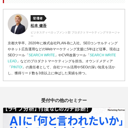
登壇者
松本 健吾
ビジネスディベロップメント部 プロダクトマーケティングマネージャ
ー
京都大学卒。2020年に株式会社PLAN-Bに入社。SEOコンサルティング
やネット広告運用などのWebマーケティング支援に5年ほど従事。現在は
SEOツール「
SEARCH WRITE
」やCVR改善ツール「
SEARCH WRITE
LEAD
」などのプロダクトマーケティングを担当。オウンドメディア
「
PINTO!
」の責任者として、自社ツール活用やSEOの深い知見を活か
し、獲得リード数を3倍以上に伸ばした実績を持つ。
受付中の他のセミナー