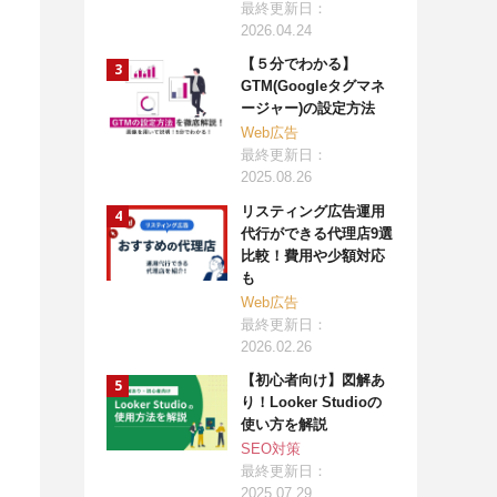
最終更新日：
2026.04.24
【５分でわかる】
GTM(Googleタグマネ
ージャー)の設定方法
Web広告
最終更新日：
2025.08.26
リスティング広告運用
代行ができる代理店9選
比較！費用や少額対応
も
Web広告
最終更新日：
2026.02.26
【初心者向け】図解あ
り！Looker Studioの
使い方を解説
SEO対策
最終更新日：
2025.07.29